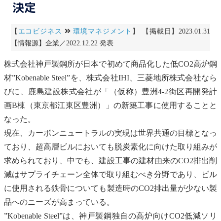
決定
【
エコビジネス
環境マネジメント
】 【掲載日】2023.01.31
【情報源】企業／2022.12.22 発表
株式会社神戸製鋼所が日本で初めて商品化した低CO2高炉鋼
材”Kobenable Steel”を、株式会社IHI、三菱地所株式会社なら
びに、鹿島建設株式会社が「（仮称）豊洲4-2街区再開発計
画B棟（東京都江東区豊洲）」の新築工事に使用することと
なった。
現在、
カーボンニュートラル
の実現は世界共通の目標となっ
ており、超高層ビルにおいても脱炭素化に向けた取り組みが
求められており、中でも、建設工事の建材由来のCO2排出削
減はサプライチェーン全体で取り組むべき分野であり、ビル
に使用される鉄骨についても製造時のCO2排出量が少ない製
品へのニーズが高まっている。
”Kobenable Steel”は、神戸製鋼独自の高炉向けCO2低減ソリ