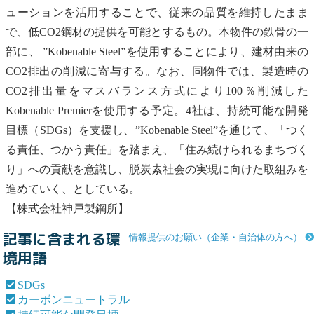
ューションを活用することで、従来の品質を維持したまま
で、低CO2鋼材の提供を可能とするもの。本物件の鉄骨の一
部に、 ”Kobenable Steel”を使用することにより、建材由来の
CO2排出の削減に寄与する。なお、同物件では、製造時の
CO2排出量をマスバランス方式により100％削減した
Kobenable Premierを使用する予定。4社は、
持続可能な開発
目標
（
SDGs
）を支援し、”Kobenable Steel”を通じて、「つく
る責任、つかう責任」を踏まえ、「住み続けられるまちづく
り」への貢献を意識し、
脱炭素社会
の実現に向けた取組みを
進めていく、としている。
【株式会社神戸製鋼所】
記事に含まれる環
情報提供のお願い（企業・自治体の方へ）
境用語
SDGs
カーボンニュートラル