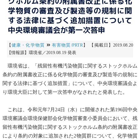
クホルム条約の附属書改正に係る化
学物質の審査及び製造等の規制に関
する法律に基づく追加措置について
中央環境審議会が第一次答申
【
健康・化学物質
有害物質/PRTR
】 【掲載日】2019.08.20
【情報源】環境省／2019.08.19 発表
環境省は、「
残留性有機汚染物質に関するストックホルム
条約
の附属書改正に係る
化学物質の審査及び製造等の規制に
関する法律
に基づく追加措置」について、
中央環境審議会
よ
り環境大臣に対して第一次答申がなされたと発表した。
これは、令和元年7月24日（水）に開催された第196回
中央
環境審議会
環境保健部会化学物質審査小委員会において、
残
留性有機汚染物質に関するストックホルム条約
の附属書改正
により条約の対象に追加された2物質群について、
化学物質