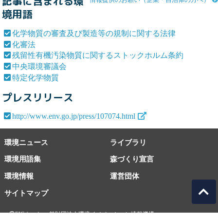
記事に含まれる環
境用語
化学物質の審査及び製造等の規制に関する法律
化審法
残留性有機汚染物質に関するストックホルム条約
中央環境審議会
特定化学物質
プレスリリース
http://www.env.go.jp/press/107074.html
環境ニュース
ライブラリ
環境用語集
森づくり宣言
環境情報
運営団体
サイトマップ
EICネット 一般財団法人環境イノベーション情報機構