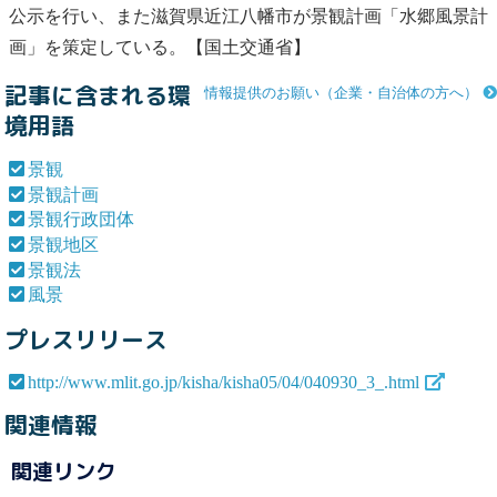
公示を行い、また滋賀県近江八幡市が
景観
計画「水郷
風景
計
画」を策定している。【国土交通省】
記事に含まれる環
情報提供のお願い（企業・自治体の方へ）
境用語
景観
景観計画
景観行政団体
景観地区
景観法
風景
プレスリリース
http://www.mlit.go.jp/kisha/kisha05/04/040930_3_.html
関連情報
関連リンク