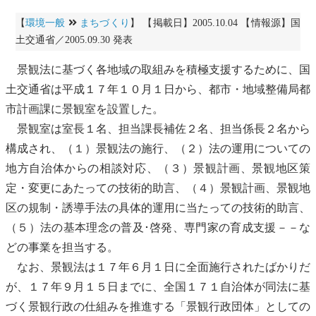
【
環境一般
まちづくり
】 【掲載日】2005.10.04 【情報源】国
土交通省／2005.09.30 発表
景観
法に基づく各地域の取組みを積極支援するために、国
土交通省は平成１７年１０月１日から、都市・地域整備局都
市計画課に
景観
室を設置した。
景観
室は室長１名、担当課長補佐２名、担当係長２名から
構成され、（１）
景観
法の施行、（２）法の運用についての
地方自治体からの相談対応、（３）
景観
計画、
景観
地区策
定・変更にあたっての技術的助言、（４）
景観
計画、
景観
地
区の規制・誘導手法の具体的運用に当たっての技術的助言、
（５）法の基本理念の普及･啓発、専門家の育成支援－－な
どの事業を担当する。
なお、
景観
法は１７年６月１日に全面施行されたばかりだ
が、１７年９月１５日までに、全国１７１自治体が同法に基
づく
景観
行政の仕組みを推進する「
景観
行政団体」としての