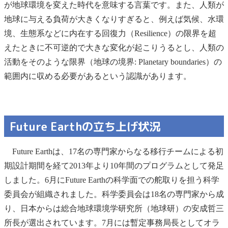
が地球環境を変えた時代を意味する言葉です。また、人類が
地球に与える負荷が大きくなりすぎると、例えば気候、水環
境、生態系などに内在する回復力（Resilience）の限界を超
えたときに不可逆的で大きな変化が起こりうるとし、人類の
活動をそのような限界（地球の境界: Planetary boundaries）の
範囲内に収める必要があるという認識があります。
Future Earthの立ち上げ状況
Future Earthは、17名の専門家からなる移行チームによる初
期設計期間を経て2013年より10年間のプログラムとして発足
しました。6月にFuture Earthの科学面での舵取りを担う科学
委員会が組織されました。科学委員会は18名の専門家から成
り、日本からは総合地球環境学研究所（地球研）の安成哲三
所長が選出されています。7月には暫定事務局長としてオラ