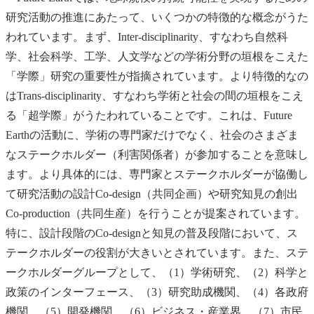
研究活動の推進にあたって、いくつかの特徴的な概念がうた
われています。まず、Inter-disciplinarity、すなわち自然科
学、社会科学、工学、人文学などの学術分野の垣根をこえた
「学際」研究の重要性が指摘されています。より特徴的なの
はTrans-disciplinarity、すなわち学術と社会の間の垣根をこえ
る「超学際」がうたわれていることです。これは、Future
Earthの活動に、学術の専門家だけでなく、社会のさまざま
なステークホルダー（利害関係者）が参加することを意味し
ます。より具体的には、専門家とステークホルダーが協働し
て研究活動の設計Co-design（共同企画）や研究知見の創出
Co-production（共同生産）を行うことが提案されています。
特に、設計段階のCo-designと知見の普及段階において、ス
テークホルダーの役割が大きいとされています。また、ステ
ークホルダーグループとして、（1）学術研究、（2）科学と
政策のインターフェース、（3）研究助成機関、（4）各政府
機関、（5）開発機関、（6）ビジネス・産業界、（7）市民