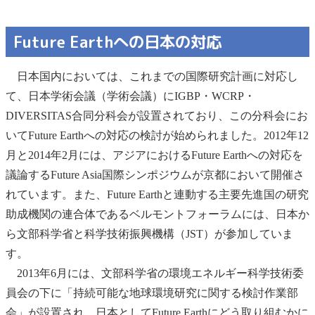
Future Earthへの日本の対応
日本国内においては、これまでの国際研究計画に対応し
て、日本学術会議（学術会議）にIGBP・WCRP・
DIVERSITAS合同分科会が設置されており、この分科会にお
いてFuture Earthへの対応の検討が始められました。2012年12
月と2014年2月には、アジアにおけるFuture Earthへの対応を
議論するFuture Asia国際シンポジウムが京都において開催さ
れています。また、Future Earthと連動する主要先進国の研究
助成機関の連合体であるベルモントフォーラムには、日本か
ら文部科学省と科学技術振興機構（JST）が参加していま
す。
2013年6月には、文部科学省の環境エネルギー科学技術委
員会の下に「持続可能な地球環境研究に関する検討作業部
会」が設置され、日本としてFuture Earthにどう取り組むかに