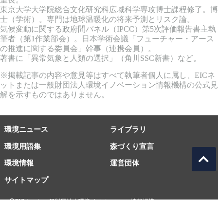
東京大学大学院総合文化研究科広域科学専攻博士課程修了。博
士（学術）。専門は地球温暖化の将来予測とリスク論。
気候変動に関する政府間パネル（IPCC）第5次評価報告書主執
筆者（第1作業部会）。日本学術会議「フューチャー・アース
の推進に関する委員会」幹事（連携会員）。
著書に「異常気象と人類の選択」（角川SSC新書）など。
※掲載記事の内容や意見等はすべて執筆者個人に属し、EICネ
ットまたは一般財団法人環境イノベーション情報機構の公式見
解を示すものではありません。
環境ニュース
ライブラリ
環境用語集
森づくり宣言
環境情報
運営団体
サイトマップ
EICネット 一般財団法人環境イノベーション情報機構