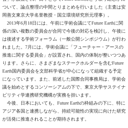
ついて、論点整理の中間とりまとめを行いました（主査は安
岡善文東京大学名誉教授・国立環境研究所元理事）。
2013年6月18日には、午前に学術会議にてFuture Earthに関
係の深い複数の委員会が合同で今後の対応を検討し、午後に
は後述する学術フォーラム（一般公開シンポジウム）が行わ
れました。7月には、学術会議に「フューチャー・アースの
推進に関する委員会」が設置され、国内の体制が整いつつあ
ります。さらに、さまざまなステークホルダーを含むFuture
Earth国内委員会を文部科学省が中心になって組織する予定
になっています。また、前述した国際合同事務局は、学術会
議を始めとするコンソーシアムの下で、東京大学サステイナ
ビリティ学連携研究機構が実務を担います。
今後、日本においても、Future Earthの枠組みの下に、特に
アジア各国と連携しながら、持続可能性の実現に向けた研究
が活発に推進されることが期待されます。