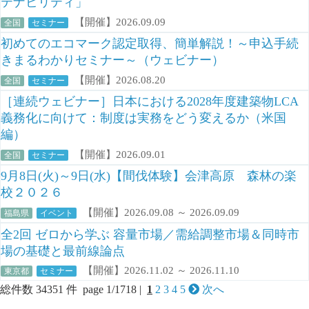
テナビリティ」
【開催】2026.09.09
全国
セミナー
初めてのエコマーク認定取得、簡単解説！～申込手続
きまるわかりセミナー～（ウェビナー）
【開催】2026.08.20
全国
セミナー
［連続ウェビナー］日本における2028年度建築物LCA
義務化に向けて：制度は実務をどう変えるか（米国
編）
【開催】2026.09.01
全国
セミナー
9月8日(火)～9日(水)【間伐体験】会津高原 森林の楽
校２０２６
【開催】2026.09.08 ～ 2026.09.09
福島県
イベント
全2回 ゼロから学ぶ 容量市場／需給調整市場＆同時市
場の基礎と最前線論点
【開催】2026.11.02 ～ 2026.11.10
東京都
セミナー
総件数 34351 件 page 1/1718 |
1
2
3
4
5
次へ