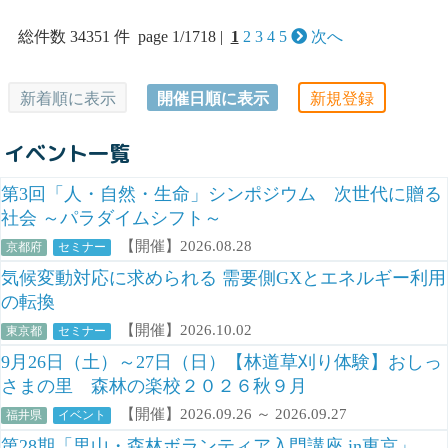
総件数 34351 件 page 1/1718 |
1
2
3
4
5
次へ
新着順に表示
開催日順に表示
新規登録
イベント一覧
第3回「人・自然・生命」シンポジウム 次世代に贈る
社会 ～パラダイムシフト～
【開催】2026.08.28
京都府
セミナー
気候変動対応に求められる 需要側GXとエネルギー利用
の転換
【開催】2026.10.02
東京都
セミナー
9月26日（土）～27日（日）【林道草刈り体験】おしっ
さまの里 森林の楽校２０２６秋９月
【開催】2026.09.26 ～ 2026.09.27
福井県
イベント
第28期「里山・森林ボランティア入門講座 in東京」