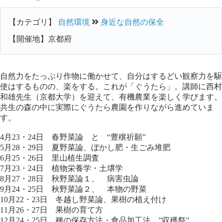
【カテゴリ】
自然環境
身近な自然の保全
【開催地】京都府
自然力をたっぷり作物に働かせて、自分はするどい観察力を駆
使はするものの、楽をする。これが「ぐうたら」。講師に西村
和雄先生（京都大学）を迎えて、有機農業を楽しく学びます。
共生の森の中に実際にぐうたら農園を作りながら進めていま
す。
4月23・24日 春野菜論 と “豊穣祈願”
5月28・29日 夏野菜論、ぼかし肥・生ごみ堆肥
6月25・26日 里山植生調査
7月23・24日 植物栄養学・土壌学
8月27・28日 秋野菜論１、 病害虫論
9月24・25日 秋野菜論２、 本物の野菜
10月22・23日 冬越し野菜論、果樹の植え付け
11月26・27日 果樹の育て方
12月24・25日 種の保存方法・食品加工法、”収穫祭”