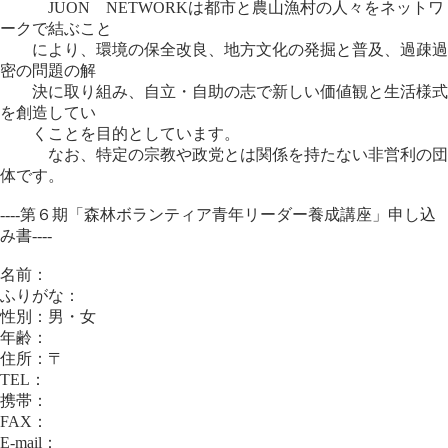
JUON NETWORKは都市と農山漁村の人々をネットワ
ークで結ぶこと
により、環境の保全改良、地方文化の発掘と普及、過疎過
密の問題の解
決に取り組み、自立・自助の志で新しい価値観と生活様式
を創造してい
くことを目的としています。
なお、特定の宗教や政党とは関係を持たない非営利の団
体です。
----第６期「森林ボランティア青年リーダー養成講座」申し込
み書----
名前：
ふりがな：
性別：男・女
年齢：
住所：〒
TEL：
携帯：
FAX：
E-mail：