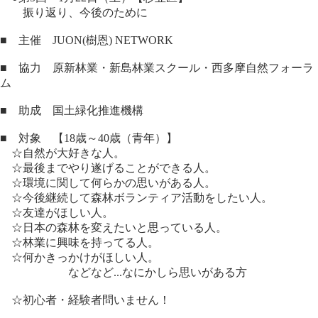
振り返り、今後のために
■ 主催 JUON(樹恩) NETWORK
■ 協力 原新林業・新島林業スクール・西多摩自然フォーラ
ム
■ 助成 国土緑化推進機構
■ 対象 【18歳～40歳（青年）】
☆自然が大好きな人。
☆最後までやり遂げることができる人。
☆環境に関して何らかの思いがある人。
☆今後継続して森林ボランティア活動をしたい人。
☆友達がほしい人。
☆日本の森林を変えたいと思っている人。
☆林業に興味を持ってる人。
☆何かきっかけがほしい人。
などなど...なにかしら思いがある方
☆初心者・経験者問いません！