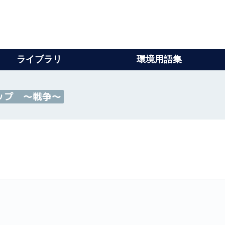
ライブラリ
環境用語集
ップ ～戦争～