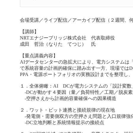
会場受講／ライブ配信／アーカイブ配信（２週間、
【講師】
NRTエナジーブリッジ株式会社 代表取締役
成田 哲治（なりた てつじ） 氏
【重点講義内容】
AIデータセンターの急拡大により、電力システムは
で系統容量の計画的確保に踏み出す一方、現場では
PPA・電源ポートフォリオの実務設計までを整理し
１．全体俯瞰：AI DCが電力システムの「設計変
-DCが動かす４要因（量／負荷特性／工期／脱炭素
-空押さえから計画的容量確保への因果構造
２．ワット・ビット連携と接続規律の現在地
-発電側・需要側双方の空押さえ問題と入口規律強
-DC立地判断と系統情報提示の接続点