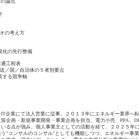
計の論点
計
オの考え方
視化の先行整備
共通工程表
一送／国／自治体の５者別要点
装する競争軸
IT企業にて法人営業に従事。２０１３年にエネルギー業界へ
策企画・新規事業開発・事業企画を担当。電力小売、PPA、D
いる点が強み。個人事業主としての活動を経て、２０２５年に
う"コンサルのコンサル"としても機能しつつ、エネルギー事業