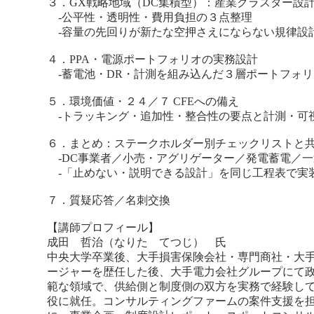
３．GX戦略地域（DC集積型）：産業クラスター設
-公平性・透明性・費用負担の３点整理
-容量の先回りが新たな空押さえにならない規律設
４．PPA・電源ポートフォリオの実務設計
-蓄電池・DR・計測を組み込んだ３層ポートフォリ
５．環境価値・２４／７ CFEへの備え
-トラッキング・追加性・整合性の要点と計測・可
６．まとめ：ステークホルダー別チェックリストと
-DC事業者／小売・アグリゲーター／発電蓄電／
-「止めない・説明できる設計」を同じ工程表で実
７．質疑応答／名刺交換
【講師プロフィール】
成田 哲治（なりた てつじ） 氏
中央大学卒業後、大手損害保険会社・専門商社・大手
ージャーを歴任した後、大手電力会社グループにて政
範な領域で、供給側と制度側の双方を実務で経験して
役に就任。コンサルティングファームの案件支援を担