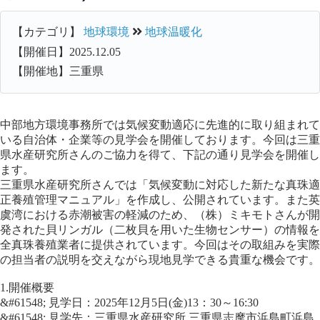
【カテゴリ】
地球環境
地球温暖化
【開催日】2025.12.05
【開催地】三重県
中部地方環境事務所では気候変動適応に先進的に取り組まれて
いる自治体・企業等の見学会を開催しております。今回は三重
県水産研究所さんのご協力を得て、下記の通り見学会を開催し
ます。
三重県水産研究所さんでは「気候変動に対応した新たな真珠適
正養殖管理マニュアル」を作成し、公開されています。また英
虞湾における赤潮被害の軽減のため、（株）ミキモトさんが開
発された貝リンガル（二枚貝を用いた生物センサー）の情報を
全真珠養殖業者に提供されています。今回はその取組みを実際
の担当者の説明を交えながら現地見学できる貴重な機会です。
1.開催概要
&#61548; 見学日：2025年12月5日(金)13：30～16:30
&#61548; 見学先：三重県水産研究所 三重県志摩市浜島町浜島