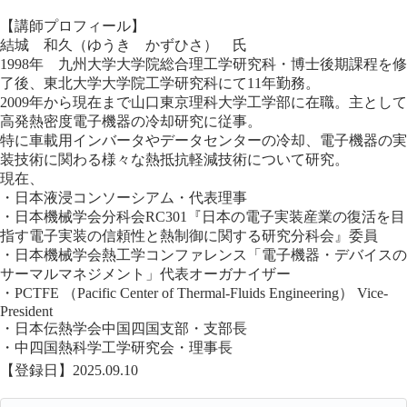
【講師プロフィール】
結城 和久（ゆうき かずひさ） 氏
1998年 九州大学大学院総合理工学研究科・博士後期課程を修
了後、東北大学大学院工学研究科にて11年勤務。
2009年から現在まで山口東京理科大学工学部に在職。主として
高発熱密度電子機器の冷却研究に従事。
特に車載用インバータやデータセンターの冷却、電子機器の実
装技術に関わる様々な熱抵抗軽減技術について研究。
現在、
・日本液浸コンソーシアム・代表理事
・日本機械学会分科会RC301『日本の電子実装産業の復活を目
指す電子実装の信頼性と熱制御に関する研究分科会』委員
・日本機械学会熱工学コンファレンス「電子機器・デバイスの
サーマルマネジメント」代表オーガナイザー
・PCTFE （Pacific Center of Thermal-Fluids Engineering） Vice-
President
・日本伝熱学会中国四国支部・支部長
・中四国熱科学工学研究会・理事長
【登録日】2025.09.10