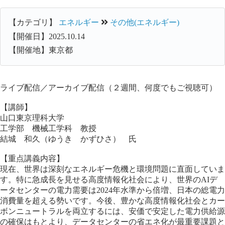
【カテゴリ】
エネルギー
その他(エネルギー)
【開催日】2025.10.14
【開催地】東京都
ライブ配信／アーカイブ配信（２週間、何度でもご視聴可）
【講師】
山口東京理科大学
工学部 機械工学科 教授
結城 和久（ゆうき かずひさ） 氏
【重点講義内容】
現在、世界は深刻なエネルギー危機と環境問題に直面していま
す。特に急成長を見せる高度情報化社会により、世界のAIデ
ータセンターの電力需要は2024年水準から倍増、日本の総電力
消費量を超える勢いです。今後、豊かな高度情報化社会とカー
ボンニュートラルを両立するには、安価で安定した電力供給源
の確保はもとより、データセンターの省エネ化が最重要課題と