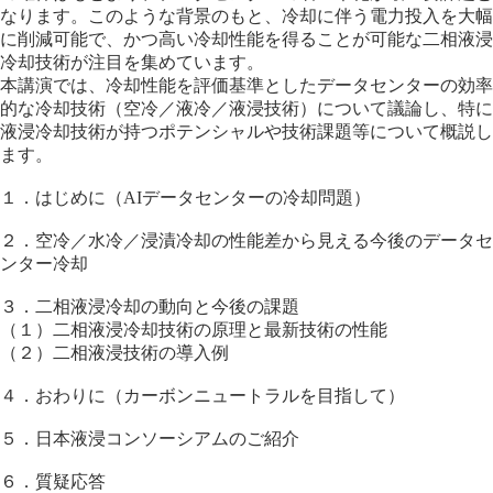
なります。このような背景のもと、冷却に伴う電力投入を大幅
に削減可能で、かつ高い冷却性能を得ることが可能な二相液浸
冷却技術が注目を集めています。
本講演では、冷却性能を評価基準としたデータセンターの効率
的な冷却技術（空冷／液冷／液浸技術）について議論し、特に
液浸冷却技術が持つポテンシャルや技術課題等について概説し
ます。
１．はじめに（AIデータセンターの冷却問題）
２．空冷／水冷／浸漬冷却の性能差から見える今後のデータセ
ンター冷却
３．二相液浸冷却の動向と今後の課題
（１）二相液浸冷却技術の原理と最新技術の性能
（２）二相液浸技術の導入例
４．おわりに（カーボンニュートラルを目指して）
５．日本液浸コンソーシアムのご紹介
６．質疑応答