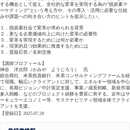
する機会として捉え、全社的な変革を実現する為の“脱炭素マ
ーケティング”という考え方や、その導入・活用に必要な仕組
みや課題への向き合い方のヒントを提示したい。
１．脱炭素社会で変革が求められる背景
２．更なる企業価値向上に向けた変革の必要性
３．変革を実現するためには何が必要か
４．現実的且つ効果的に推進するためには
５．質疑応答／名刺交換
【講師プロフィール】
神谷 洋次郎（かみや ようじろう） 氏
総合商社、米系投資銀行、米系コンサルティングファームを経
て現職。幅広いクライアントに対して、エネルギー領域を中心
に、長期ビジョン／中計策定支援、事業／成長戦略、新規市場
参入戦略、などのプロジェクト経験を豊富に有する。近年はサ
ーキュラーエコノミー等、サステナビリティ領域全体でクライ
アントを支援。
【登録日】2025.07.29