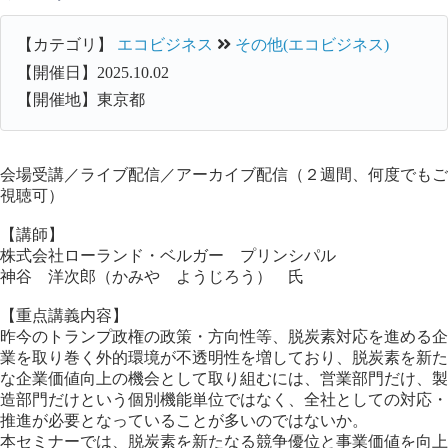
【カテゴリ】
エコビジネス
その他(エコビジネス)
【開催日】2025.10.02
【開催地】東京都
会場受講／ライブ配信／アーカイブ配信（２週間、何度でもご
視聴可）
【講師】
株式会社ローランド・ベルガー プリンシパル
神谷 洋次郎（かみや ようじろう） 氏
【重点講義内容】
昨今のトランプ政権の政策・方向性等、脱炭素対応を進める企
業を取り巻く外的環境が不透明性を増しており、脱炭素を新た
な企業価値向上の機会として取り組むには、営業部門だけ、製
造部門だけという個別機能単位ではなく、全社としての対応・
推進が必要となっていることが多いのではないか。
本セミナーでは、脱炭素を新たなる競争優位と事業価値を向上