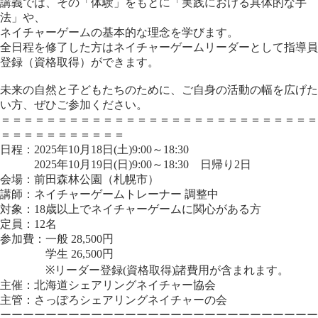
講義では、その「体験」をもとに「実践における具体的な手
法」や、
ネイチャーゲームの基本的な理念を学びます。
全日程を修了した方はネイチャーゲームリーダーとして指導員
登録（資格取得）ができます。
未来の自然と子どもたちのために、ご自身の活動の幅を広げた
い方、ぜひご参加ください。
＝＝＝＝＝＝＝＝＝＝＝＝＝＝＝＝＝＝＝＝＝＝＝＝＝＝＝＝
＝＝＝＝＝＝＝＝＝＝＝
日程：2025年10月18日(土)9:00～18:30
2025年10月19日(日)9:00～18:30 日帰り2日
会場：前田森林公園（札幌市）
講師：ネイチャーゲームトレーナー 調整中
対象：18歳以上でネイチャーゲームに関心がある方
定員：12名
参加費：一般 28,500円
学生 26,500円
※リーダー登録(資格取得)諸費用が含まれます。
主催：北海道シェアリングネイチャー協会
主管：さっぽろシェアリングネイチャーの会
ーーーーーーーーーーーーーーーーーーーーーーーーーーーー