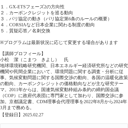
１．GX-ETSフェーズ2の方向性
２．カーボンクレジットを巡る動向
３．パリ協定の動き（パリ協定第6条のルールの概要）
４．CORSIAなど日本企業に関わる制度の動向
５．質疑応答／名刺交換
※プログラムは最新状況に応じて変更する場合があります
【講師プロフィール】
小松 潔（こまつ きよし） 氏
地球環境戦略研究機関、日本エネルギー経済研究所などの研究
機関や民間企業において、環境問題に関する調査・分析に従
事。気候変動問題に関する国際交渉の動向、各国の温暖化政策
の動向、カーボンクレジットの価格動向などが主な研究テー
マ。2011年からは、国連気候変動枠組み条約の締約国会議
（COP）に政府代表団に専門家として加わり、国際交渉に参
加。京都議定書、CDM理事会代理理事を2022年8月から2024年
3月まで務める。
【登録日】2025.02.27