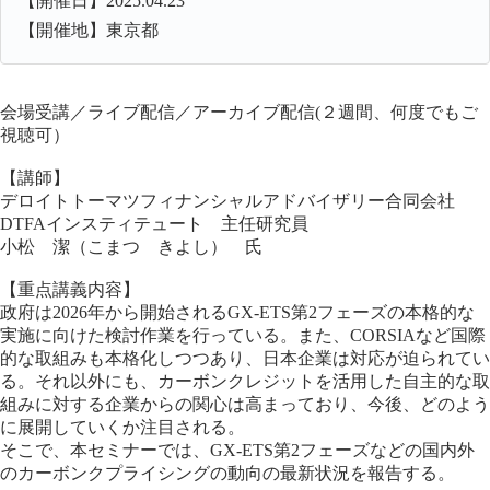
【開催日】2025.04.23
【開催地】東京都
会場受講／ライブ配信／アーカイブ配信(２週間、何度でもご
視聴可）
【講師】
デロイトトーマツフィナンシャルアドバイザリー合同会社
DTFAインスティテュート 主任研究員
小松 潔（こまつ きよし） 氏
【重点講義内容】
政府は2026年から開始されるGX-ETS第2フェーズの本格的な
実施に向けた検討作業を行っている。また、CORSIAなど国際
的な取組みも本格化しつつあり、日本企業は対応が迫られてい
る。それ以外にも、カーボンクレジットを活用した自主的な取
組みに対する企業からの関心は高まっており、今後、どのよう
に展開していくか注目される。
そこで、本セミナーでは、GX-ETS第2フェーズなどの国内外
のカーボンクプライシングの動向の最新状況を報告する。