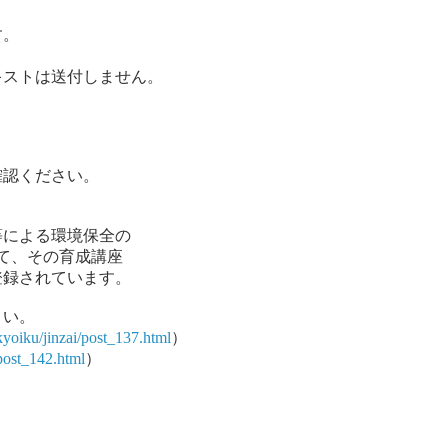
す。
ストは送付しません。
認ください。
」
による環境保全の
いて、その育成講座
録されています。
さい。
kyoiku/jinzai/post_137.html
）
post_142.html
）