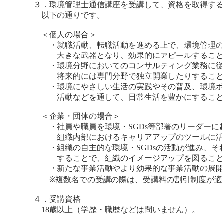
３．環境管理士通信講座を受講して、資格を取得す
以下の通りです。
＜個人の場合＞
・就職活動、転職活動を進める上で、環境管理の
大きな武器となり、効果的にアピールすること
・環境分野においてのコンサルティング業務に従
将来的には専門分野で独立開業したりすること
・環境にやさしい生活の実践やその普及、環境ボ
活動などを通して、日常生活を豊かにすること
＜企業・団体の場合＞
・社員や職員を環境・SGDs等部署のリーダーに
組織内部におけるキャリアアップのツールに活
・組織の自主的な環境・SGDsの活動が進み、そ
することで、組織のイメージアップを図ること
・新たな事業活動やより効果的な事業活動の展開
※複数名での受講の際は、受講料の割引制度が適
４．受講資格
18歳以上（学歴・職歴などは問いません）。