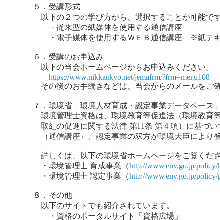
５．受講形式
以下の２つの学び方から、選択することが可能で
・従来型の紙媒体を使用する通信講座
・電子媒体を使用するＷＥＢ通信講座 ※紙テキ
６．受講のお申込み
以下の当会ホームページからお申込みください。
https://www.nikkankyo.net/jemafrm/?frm=menu108
その後のお手続きなどは、当会からのメールをご確
７．環境省「環境人材育成・認定事業データベース
環境管理士資格は、環境教育等促進法（環境教育等
取組の促進に関する法律 第11条 第４項）に基づ
（通信講座）、認定事業の双方が環境大臣により登
詳しくは、以下の環境省ホームページをご覧くだ
・環境管理士 育成事業（
http://www.env.go.jp/policy/
・環境管理士 認定事業（
http://www.env.go.jp/policy/
８．その他
以下のサイトでも紹介されています。
・資格のポータルサイト「資格広場」