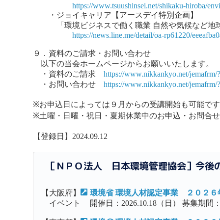
https://www.tsuushinsei.net/shikaku-hiroba/en
・ジョイキャリア【アースデイ特別企画】
「環境ビジネスで働く職業 自然や気候など地球
https://news.line.me/detail/oa-rp61220/eeeafba
９．資料のご請求・お問い合わせ
以下の当会ホームページからお願いいたします。
・資料のご請求
https://www.nikkankyo.net/jemafrm
・お問い合わせ
https://www.nikkankyo.net/jemafrm
※お申込日によっては９月からの受講開始も可能で
※土曜・日曜・祝日・夏期休業中のお申込・お問合
【登録日】2024.09.12
［ＮＰＯ法人 日本環境管理協会］今後
【大阪府】
環境省 環境人材認定事業 ２０２
イベント
開催日：2026.10.18（日） 募集期間：20