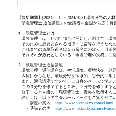
【募集期間】| 2024.09.12～2024.10.31
環境分野の人材
「環境管理士 通信講座」の受講者を全国から広く募
１．環境管理士とは
環境管理士は、1970年10月に開始した制度で、環
そのために必要とされる指導・助言等を行うための
これまでの資格取得者は３万余名にのぼり、自治体
それぞれが必要としている「環境管理の実務」に従
２．環境管理士通信講座
環境管理士通信講座は、生活環境、環境法令、経営
８科目からなり、環境分野を体系的、総合的に学ぶ
また、通信講座ですので、ご自身のペースで学ぶこ
この３分野を修了すると２級、２分野を修了すると
修了すると４級の「環境管理士」資格を取得するこ
詳しくは、以下の当会ホームページをご覧くださ
・講座の案内
https://www.nikkankyo.com/cl.html
・受講者の声
https://www.nikkankyo.com/clvoices