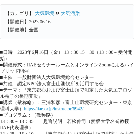
【カテゴリ】
大気環境
大気汚染
【開催日】2023.06.16
【開催地】全国
■日時：2023年6月16日（金） 13：30-15：30（13：00～受付開
始）
■開催形式：IIAEセミナールームとオンラインZoomによるハイ
ブリッド開催
■主催：一般財団法人大気環境総合センター
■共催：認定NPO法人富士山測候所を活用する会
■テーマ：『東京都心および富士山頂で測定した大気エアロゾ
ル粒子の長期変動』
■講師（敬称略）：三浦和彦（富士山環境研究センター・東京
理科大学）
https://iiae.or.jp/instructor/6942/
■プログラム：（敬称略）
13：30～13：35 趣旨説明 若松伸司（愛媛大学名誉教授
IIAE代表理事）
13：35～15：10 『東京都心および富士山頂で測定した大気