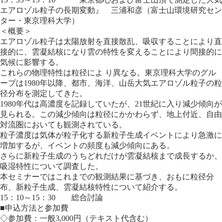
エアロゾル粒子の長期変動』 三浦和彦（富士山環境研究セン
ター・東京理科大学）
＜概要＞
エアロゾル粒子は太陽放射を直接散乱、吸収することにより直
接的に、雲凝結核になり雲の特性を変えることにより間接的に
気候に影響する。
これらの物理特性は粒径によ り異なる。東京理科大学のグル
ープは1980年以降、都市、海洋、山岳大気エアロゾル粒子の粒
径分布を測定してきた。
1980年代は高濃度を記録していたが、21世紀に入り減少傾向が
見られる。この減少傾向は粒径にかかわらず、地上付近、自由
対流圏においても観測されている。
粒子濃度は気体が粒子化する新粒子生成イベントにより急激に
増加するが、イベントの頻度も減少傾向にある。
さらに新粒子生成のうちどれだけが雲凝結核まで成長するか、
吸湿特性について調査した。
本セミナーではこれまでの観測結果に基づき、おもに粒径分
布、新粒子生成、雲凝結核特性について紹介する。
15：10～15：30 総合討論
■申込方法と参加費
◇参加費：一般3,000円（テキスト代含む）