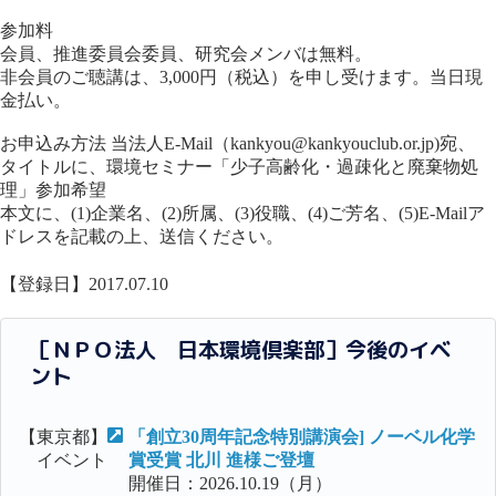
参加料
会員、推進委員会委員、研究会メンバは無料。
非会員のご聴講は、3,000円（税込）を申し受けます。当日現
金払い。
お申込み方法 当法人E-Mail（kankyou@kankyouclub.or.jp)宛、
タイトルに、環境セミナー「少子高齢化・過疎化と廃棄物処
理」参加希望
本文に、(1)企業名、(2)所属、(3)役職、(4)ご芳名、(5)E-Mailア
ドレスを記載の上、送信ください。
【登録日】2017.07.10
［ＮＰＯ法人 日本環境倶楽部］今後のイベ
ント
【東京都】
「創立30周年記念特別講演会] ノーベル化学
イベント
賞受賞 北川 進様ご登壇
開催日：2026.10.19（月）