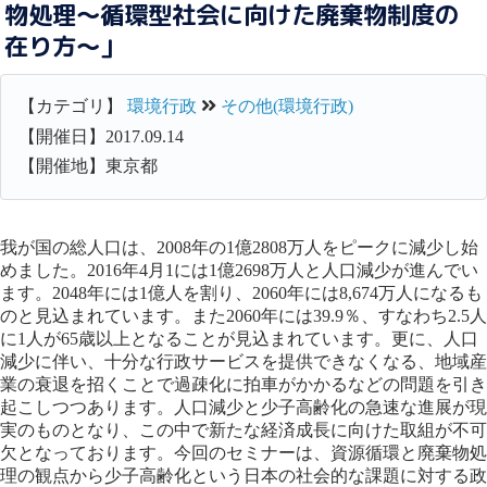
物処理～循環型社会に向けた廃棄物制度の
在り方～」
【カテゴリ】
環境行政
その他(環境行政)
【開催日】2017.09.14
【開催地】東京都
我が国の総人口は、2008年の1億2808万人をピークに減少し始
めました。2016年4月1には1億2698万人と人口減少が進んでい
ます。2048年には1億人を割り、2060年には8,674万人になるも
のと見込まれています。また2060年には39.9％、すなわち2.5人
に1人が65歳以上となることが見込まれています。更に、人口
減少に伴い、十分な行政サービスを提供できなくなる、地域産
業の衰退を招くことで過疎化に拍車がかかるなどの問題を引き
起こしつつあります。人口減少と少子高齢化の急速な進展が現
実のものとなり、この中で新たな経済成長に向けた取組が不可
欠となっております。今回のセミナーは、資源循環と廃棄物処
理の観点から少子高齢化という日本の社会的な課題に対する政