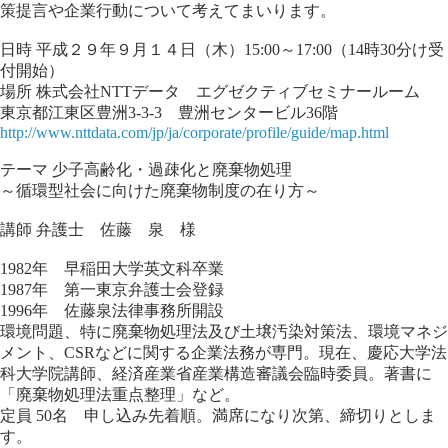
策提言や企業行動について考えてまいります。
日時 平成２９年９月１４日（木）15:00～17:00（14時30分け受
付開始）
場所 株式会社NTTデータ エグゼクティブセミナールーム
東京都江東区豊洲3-3-3 豊洲センタービル36階
http://www.nttdata.com/jp/ja/corporate/profile/guide/map.html
テーマ 少子高齢化・過疎化と廃棄物処理
～循環型社会に向けた廃棄物制度の在り方～
講師 弁護士 佐藤 泉 様
1982年 早稲田大学英文科卒業
1987年 第一東京弁護士会登録
1996年 佐藤泉法律事務所開設
環境問題、特に廃棄物処理法及び土壌汚染対策法、環境マネジ
メント、CSRなどに関する企業法務が専門。現在、慶応大学法
科大学院講師、経済産業省産業構造審議会臨時委員。著書に
「廃棄物処理法重点整理」など。
定員 50名 申し込み先着順。満席になり次第、締切りとしま
す。