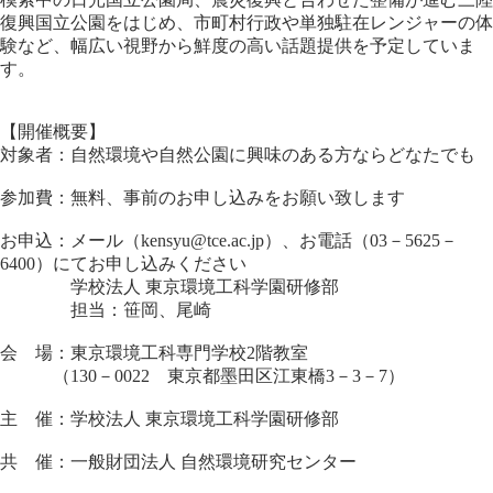
復興国立公園をはじめ、市町村行政や単独駐在レンジャーの体
験など、幅広い視野から鮮度の高い話題提供を予定していま
す。
【開催概要】
対象者：自然環境や自然公園に興味のある方ならどなたでも
参加費：無料、事前のお申し込みをお願い致します
お申込：メール（kensyu@tce.ac.jp）、お電話（03－5625－
6400）にてお申し込みください
学校法人 東京環境工科学園研修部
担当：笹岡、尾崎
会 場：東京環境工科専門学校2階教室
（130－0022 東京都墨田区江東橋3－3－7）
主 催：学校法人 東京環境工科学園研修部
共 催：一般財団法人 自然環境研究センター