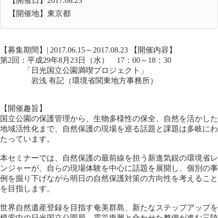
【開催日】2017.08.23
【開催地】東京都
【募集期間】| 2017.06.15～2017.08.23 【開催内容】
第2回：平成29年8月23日（水） 17：00～18：30
「日光国立公園満喫プロジェクト」
岩浅 有記（環境省関東地方事務所）
【開催趣旨】
国立公園の保護管理から、生物多様性の保全、自然を活かした
地域活性化まで、自然保護の現場を巡る話題と課題は多岐にわ
たっています。
本セミナーでは、自然保護の最前線を担う新進気鋭の環境省レ
ンジャーが、自らの現場体験を中心に話題を展開し、個別の事
例を掘り下げながら明日の自然保護対策の方向性を考えること
を目指します。
世界自然遺産登録を目指す奄美群島、新たなステップアップを
模索中の日光国立公園局、震災復興と合わせた整備が進む三陸