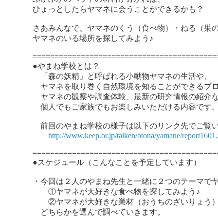
ひょっとしたらヤマネに会うことができるかも？
さあみんなで、ヤマネのくう（食べ物）・ねる（巣
ヤマネのいる場所を探してみよう♪
==========================================
●やまね学校とは？
「森の妖精」と呼ばれる小動物ヤマネの生活や、
ヤマネを取り巻く自然環境を知ることができるプロ
ヤマネの観察や調査体験、最新の研究情報の紹介
個人でもご家族でもお楽しみいただける内容です
前回のやまね学校の様子は以下のリンク先でご覧い
http://www.keep.or.jp/taiken/otona/yamane/report1601
==========================================
●スケジュール（こんなことを予定しています）
・今回は２人のやまね先生と一緒に２つのテーマで
①ヤマネが大好きな食べ物を探してみよう♪
②ヤマネが大好きな巣材（おうちのざいりょう）
どちらかを選んで調べていきます。