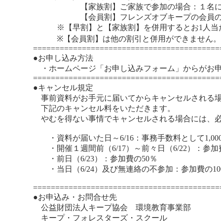
【家族割】ご家族で参加の場合：１名につき1
【会員割】フレンズオブキープの会員の方：
※【早割】と【家族割】を併用するとお1人当たり
※【会員割】は他の割引と併用ができません。
==========================================
●お申し込み方法
・ホームページ「お申し込みフォーム」からがお申
==========================================
●キャンセル規定
事前資料がお手元に届いてからキャンセルされる
下記のキャンセル料をいただきます。
やむを得ない事情でキャンセルされる場合には、必
・資料が届いた日～6/16：事務手数料として1,00
・開催１週間前（6/17）～前々日（6/22）：参加
・前日（6/23）：参加費の50％
・当日（6/24）及び無連絡の不参加：参加費の10
==========================================
●お申込み・お問合せ先
公益財団法人キープ協会 環境教育事業部
キープ・フォレスターズ・スクール