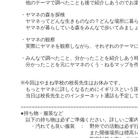
他のテーマで調べたことも後で紹介しあうのでお
・ヤマネの森を探検
ヤマネってどんな生きものなの？どんな場所に暮ら
ヤマネが暮らしている森をみんなで歩いてみまし
・ヤマネの観察
実際にヤマネを観察しながら、それぞれのテーマに
・みんなで調べたこと、分かったことを紹介しあう
分かったことを元にヤマネのくう・ねるマップを作
※今回はやまね学校の校長先生はお休みです。
もっとヤマネに詳しくなるためにイギリスという国
当日は校長先生とのインターネット通話も予定し
==========================================
●持ち物・服装など
以下の持ち物は必ずご準備ください。詳しいご案内
・汚れても良い服装 ： 野外での活動は必ず行
また開催場所は標高1400mほ