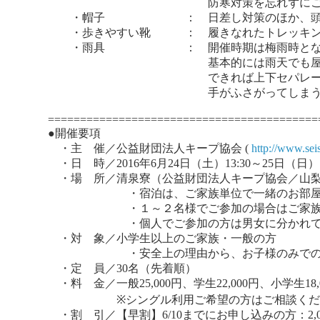
防寒対策を忘れずにご用意く
・帽子 ： 日差し対策のほか、頭を守
・歩きやすい靴 ： 履きなれたトレッキング
・雨具 ： 開催時期は梅雨時とな
基本的には雨天でも屋外でのプロ
できれば上下セパレートタイプの
手がふさがってしまう傘は安全上
==========================================
●開催要項
・主 催／公益財団法人キープ協会 (
http://www.sei
・日 時／2016年6月24日（土）13:30～25日（日）
・場 所／清泉寮（公益財団法人キープ協会／山
・宿泊は、ご家族単位で一緒のお部屋
・１～２名様でご参加の場合はご家族様で
・個人でご参加の方は男女に分かれての
・対 象／小学生以上のご家族・一般の方
・安全上の理由から、お子様のみでの参加
・定 員／30名（先着順）
・料 金／一般25,000円、学生22,000円、小学生1
※シングル利用ご希望の方はご相談くだ
・割 引／【早割】6/10までにお申し込みの方：2,