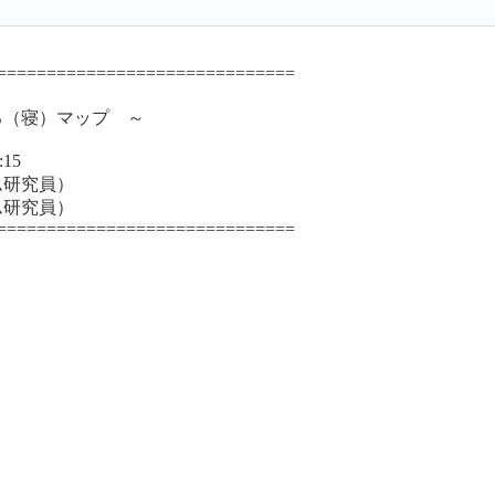
==============================
（寝）マップ ～
15
ム研究員）
研究員）
==============================