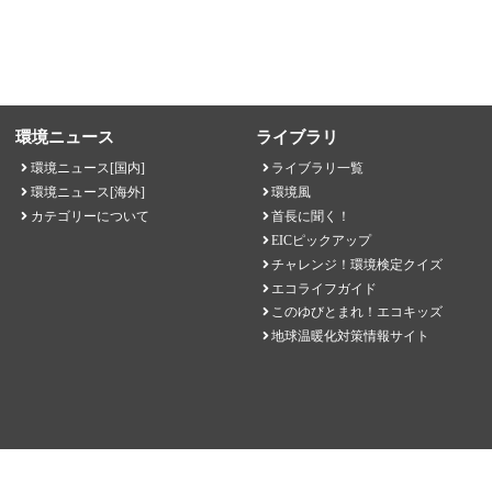
環境ニュース
ライブラリ
環境ニュース[国内]
ライブラリ一覧
環境ニュース[海外]
環境風
カテゴリーについて
首長に聞く！
EICピックアップ
チャレンジ！環境検定クイズ
エコライフガイド
このゆびとまれ！エコキッズ
地球温暖化対策情報サイト
EICネット 一般財団法人環境イノベーション情報機構