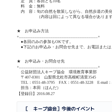
定 員：各回とも10名
料 金：無料
内 容：旬の自然を散策しながら、自然歩道の美化
（内容は回によって異なる場合があります
★ お申込み方法
+‥‥‥‥‥‥‥‥‥‥‥‥‥‥‥‥‥‥‥‥‥‥‥‥‥‥‥‥‥‥‥‥‥‥‥+
●各回のみの参加もOKです。
●下記のお申込み・お問合せ先まで、お電話または
★ お申込み・お問合せ先
+‥‥‥‥‥‥‥‥‥‥‥‥‥‥‥‥‥‥‥‥‥‥‥‥‥‥‥‥‥‥‥‥‥‥‥+
公益財団法人キープ協会 環境教育事業部
〒407-0301 山梨県北杜市高根町清里3545
TEL：0551-48-3795 FAX：0551-48-3228 E-mail：aki
担当：本田（ほんだ）
【登録日】2016.08.27
［ キープ協会］今後のイベント