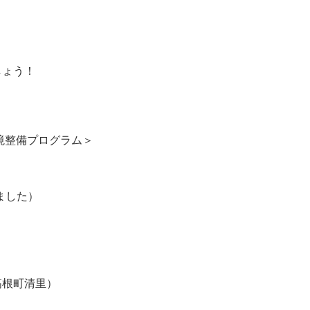
、
しょう！
境整備プログラム＞
しました）
高根町清里）