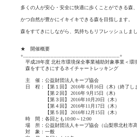
多くの人が安心・安全に快適に歩くことができる森
かつ自然が豊かにイキイキできる森を目指します。
森をすてきにしながら、気持ちもリフレッシュしま
★ 開催概要
+‥‥‥‥‥‥‥‥‥‥‥‥‥‥‥‥‥‥‥‥‥‥‥‥‥‥‥‥‥‥‥‥‥‥‥+
平成28年度 北杜市環境保全事業補助対象事業＜環
森をすてきにするネイチャートレッキング
主 催：公益財団法人キープ協会
日 程：【第１回】 2016年 6月16日（木)（終了
【第２回】 2016年 9月15日（木)
【第３回】 2016年10月20日（木）
【第４回】 2016年11月17日（木）
【第５回】 2016年12月15日（木）
時 間：各回とも10:00～12:00
場 所：公益財団法人キープ協会（山梨県北杜市
対 象：一般