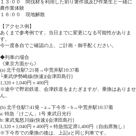
１３:００ 間伐材を利用した割り箸作成及び作業生と一緒に
農作業体験
１６:００ 現地解散
【アクセス例】
あくまで参考例です。当日までに変更になる可能性がありま
す。
今一度各自でご確認の上、ご計画・御手配ください。
◆列車の場合
《東京方面から》
(a) 北千住駅7:21発→中荒井駅10:37着
└東武伊勢崎線(快速)[会津田島行]
1,320＋1,040円＋400円
※途中で野岩鉄道、会津鉄道をまたぎますが、乗換はありませ
ん。
(b) 北千住駅7:41発－a→下今市－b→中荒井駅10:37着
a: 特急「けごん」1号 東武日光行
b: 東武鬼怒川線(快速)[会津田島行]
1,320＋1,040円＋400円＋特急指定席1,400円（自由席無し）
※下今市での乗換の後は、上記aと同じ列車です。