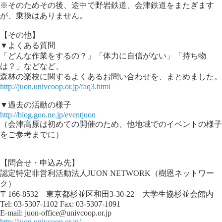
※そのためその後、途中で野岩鉄道、会津鉄道をまたぎます
が、乗換はありません。
【その他】
▼よくある質問
「どんな作業をするの？」「体力に自信がない」「持ち物
は？」などなど、
森林の楽校に関するよくあるお問い合わせを、まとめました。
http://juon.univcoop.or.jp/faq3.html
▼過去の活動の様子
http://blog.goo.ne.jp/eventjuon
（会津高原は初めての開催のため、他地域でのイベントの様子
をご参考までに）
【問合せ・申込み先】
認定特定非営利活動法人JUON NETWORK（樹恩ネットワー
ク）
〒166-8532 東京都杉並区和田3-30-22 大学生協杉並会館内
Tel: 03-5307-1102 Fax: 03-5307-1091
E-mail: juon-office@univcoop.or.jp
http://juon.univcoop.or.jp/