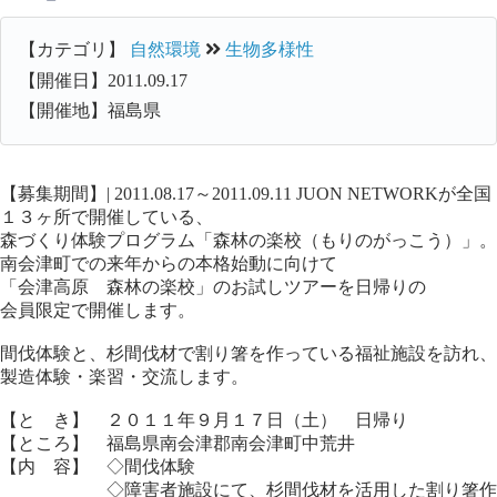
【カテゴリ】
自然環境
生物多様性
【開催日】2011.09.17
【開催地】福島県
【募集期間】| 2011.08.17～2011.09.11 JUON NETWORKが全国
１３ヶ所で開催している、
森づくり体験プログラム「森林の楽校（もりのがっこう）」。
南会津町での来年からの本格始動に向けて
「会津高原 森林の楽校」のお試しツアーを日帰りの
会員限定で開催します。
間伐体験と、杉間伐材で割り箸を作っている福祉施設を訪れ、
製造体験・楽習・交流します。
【と き】 ２０１１年９月１７日（土） 日帰り
【ところ】 福島県南会津郡南会津町中荒井
【内 容】 ◇間伐体験
◇障害者施設にて、杉間伐材を活用した割り箸作