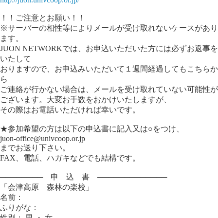
！！ご注意とお願い！！
※サーバーの相性等によりメールが受け取れないケースがあり
ます。
JUON NETWORKでは、お申込いただいた方には必ずお返事を
いたして
おりますので、お申込みいただいて１週間経過してもこちらか
ら
ご連絡が行かない場合は、メールを受け取れていない可能性が
ございます。大変お手数をおかけいたしますが、
その際はお電話いただければ幸いです。
★参加希望の方は以下の申込書に記入又は○をつけ、
juon-office@univcoop.or.jp
までお送り下さい。
FAX、電話、ハガキなどでも結構です。
──────── 申 込 書 ─────────────
「会津高原 森林の楽校」
名前：
ふりがな：
性別： 男 ・ 女