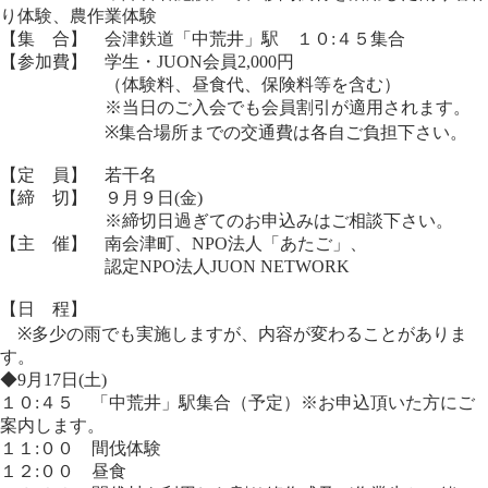
り体験、農作業体験
【集 合】 会津鉄道「中荒井」駅 １０:４５集合
【参加費】 学生・JUON会員2,000円
（体験料、昼食代、保険料等を含む）
※当日のご入会でも会員割引が適用されます。
※集合場所までの交通費は各自ご負担下さい。
【定 員】 若干名
【締 切】 ９月９日(金)
※締切日過ぎてのお申込みはご相談下さい。
【主 催】 南会津町、NPO法人「あたご」、
認定NPO法人JUON NETWORK
【日 程】
※多少の雨でも実施しますが、内容が変わることがありま
す。
◆9月17日(土)
１０:４５ 「中荒井」駅集合（予定）※お申込頂いた方にご
案内します。
１１:００ 間伐体験
１２:００ 昼食