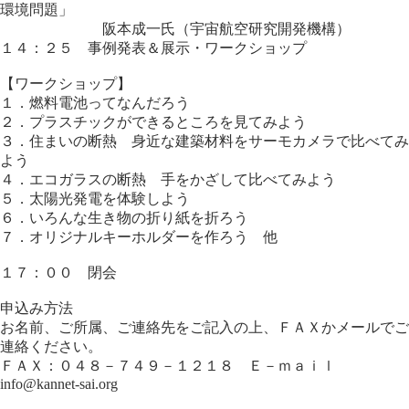
環境問題」
阪本成一氏（宇宙航空研究開発機構）
１４：２５ 事例発表＆展示・ワークショップ
【ワークショップ】
１．燃料電池ってなんだろう
２．プラスチックができるところを見てみよう
３．住まいの断熱 身近な建築材料をサーモカメラで比べてみ
よう
４．エコガラスの断熱 手をかざして比べてみよう
５．太陽光発電を体験しよう
６．いろんな生き物の折り紙を折ろう
７．オリジナルキーホルダーを作ろう 他
１７：００ 閉会
申込み方法
お名前、ご所属、ご連絡先をご記入の上、ＦＡＸかメールでご
連絡ください。
ＦＡＸ：０４８－７４９－１２１８ Ｅ－ｍａｉｌ
info@kannet-sai.org