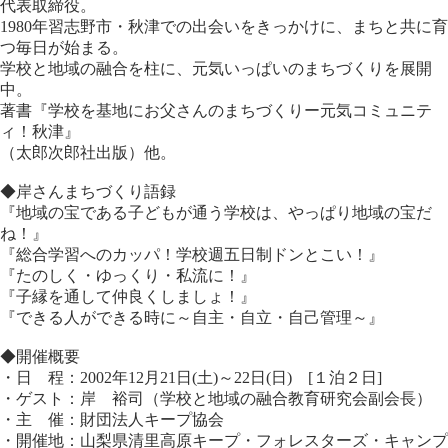
代表取締役。
1980年習志野市・秋津での出会いをきっかけに、まちと共に育
つ毎日が始まる。
学校と地域の融合を柱に、元気いっぱいのまちづくりを展開
中。
著書『学校を基地にお父さんのまちづくりー元気コミュニテ
ィ！秋津』
（太郎次郎社出版）他。
◆岸さんまちづくり語録
『地域の宝である子どもが通う学校は、やっぱり地域の宝だ
ね！』
『総合学習へのカッパ！学校週五日制ドンとこい！』
『たのしく・ゆっくり・私流に！』
『子縁を通して仲良くしましょ！』
『できる人ができる時に～自主・自立・自己管理～』
◆開催概要
・日 程：2002年12月21日(土)～22日(日) [１泊２日]
・ゲスト：岸 裕司（学校と地域の融合教育研究会副会長）
・主 催：財団法人キープ協会
・開催地：山梨県清里高原キープ・フォレスターズ・キャンプ