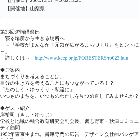
【開催日】2002.12.21 ～2002.12.22
【開催地】山梨県
第23回炉端倶楽部
「寝る場所から生きる場所へ
～『学校がまんなか！元気が広がるまちづくり』をヒントに
～」
詳しくは→
http://www.keep.or.jp/FORESTERS/ro023.htm
◆ご案内
まちづくりを考えることは、
自分の生き方を考えることにもつながっている！？
「たのしく・ゆっくり・私流に」
いつものまちを、いつものわたしを見つめ直してみませんか？
◆ゲスト紹介
岸裕司（きし・ゆうじ）
学校と地域の融合教育研究会副会長、習志野市・秋津コミュニ
ティ顧問
1952年東京生まれ。書籍専門の広告・デザイン会社㈱パンゲア