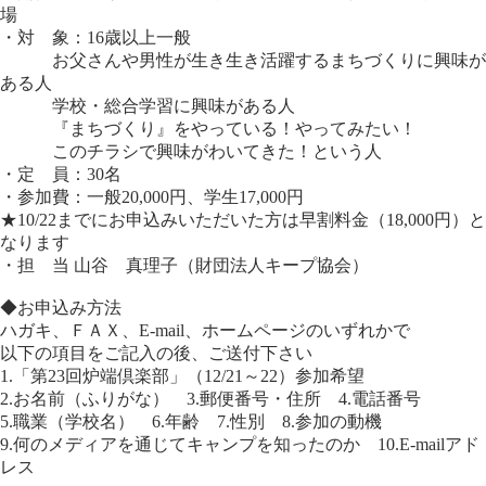
場
・対 象：16歳以上一般
お父さんや男性が生き生き活躍するまちづくりに興味が
ある人
学校・総合学習に興味がある人
『まちづくり』をやっている！やってみたい！
このチラシで興味がわいてきた！という人
・定 員：30名
・参加費：一般20,000円、学生17,000円
★10/22までにお申込みいただいた方は早割料金（18,000円）と
なります
・担 当 山谷 真理子（財団法人キープ協会）
◆お申込み方法
ハガキ、ＦＡＸ、E-mail、ホームページのいずれかで
以下の項目をご記入の後、ご送付下さい
1.「第23回炉端倶楽部」（12/21～22）参加希望
2.お名前（ふりがな） 3.郵便番号・住所 4.電話番号
5.職業（学校名） 6.年齢 7.性別 8.参加の動機
9.何のメディアを通じてキャンプを知ったのか 10.E-mailアド
レス