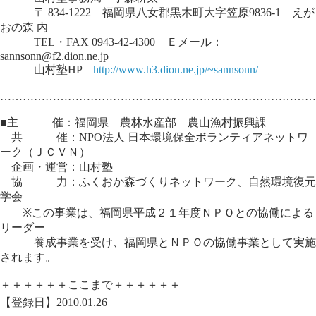
〒 834-1222 福岡県八女郡黒木町大字笠原9836-1 えが
おの森 内
TEL・FAX 0943-42-4300 Ｅメール：
sannsonn@f2.dion.ne.jp
山村塾HP
http://www.h3.dion.ne.jp/~sannsonn/
…………………………………………………………………………
■主 催：福岡県 農林水産部 農山漁村振興課
共 催：NPO法人 日本環境保全ボランティアネットワ
ーク（ＪＣＶＮ）
企画・運営：山村塾
協 力：ふくおか森づくりネットワーク、自然環境復元
学会
※この事業は、福岡県平成２１年度ＮＰＯとの協働による
リーダー
養成事業を受け、福岡県とＮＰＯの協働事業として実施
されます。
＋＋＋＋＋＋ここまで＋＋＋＋＋＋
【登録日】2010.01.26