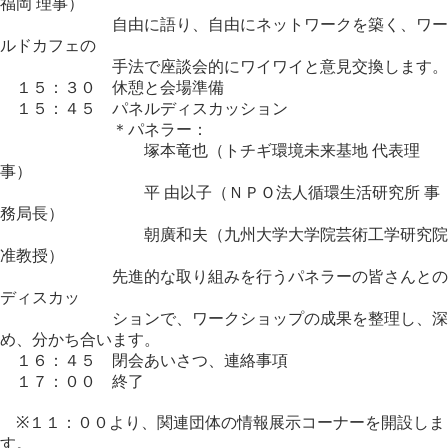
福岡 理事）
自由に語り、自由にネットワークを築く、ワー
ルドカフェの
手法で座談会的にワイワイと意見交換します。
１５：３０ 休憩と会場準備
１５：４５ パネルディスカッション
＊パネラー：
塚本竜也（トチギ環境未来基地 代表理
事）
平 由以子（ＮＰＯ法人循環生活研究所 事
務局長）
朝廣和夫（九州大学大学院芸術工学研究院
准教授）
先進的な取り組みを行うパネラーの皆さんとの
ディスカッ
ションで、ワークショップの成果を整理し、深
め、分かち合います。
１６：４５ 閉会あいさつ、連絡事項
１７：００ 終了
※１１：００より、関連団体の情報展示コーナーを開設しま
す。