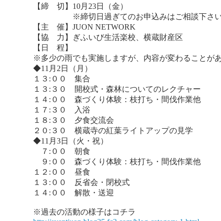
【締 切】10月23日（金）
※締切日過ぎてのお申込みはご相談下さい
【主 催】JUON NETWORK
【協 力】ぎふいび生活楽校、横蔵財産区
【日 程】
※多少の雨でも実施しますが、内容が変わることが
◆11月2日（月）
１３:００ 集合
１３:３０ 開校式・森林についてのレクチャー
１４:００ 森づくり体験：枝打ち・間伐作業他
１７:３０ 入浴
１８:３０ 夕食交流会
２０:３０ 横蔵寺の紅葉ライトアップの見学
◆11月3日（火・祝）
７:００ 朝食
９:００ 森づくり体験：枝打ち・間伐作業他
１２:００ 昼食
１３:００ 反省会・閉校式
１４:００ 解散・送迎
※過去の活動の様子はコチラ