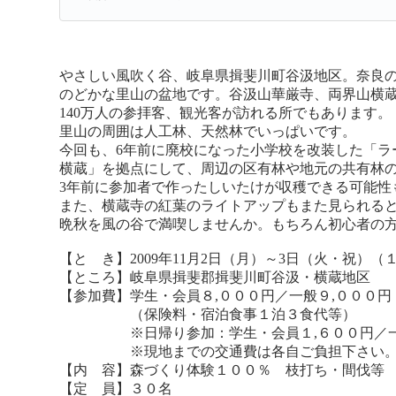
やさしい風吹く谷、岐阜県揖斐川町谷汲地区。奈良
のどかな里山の盆地です。谷汲山華厳寺、両界山横
140万人の参拝客、観光客が訪れる所でもあります。
里山の周囲は人工林、天然林でいっぱいです。
今回も、6年前に廃校になった小学校を改装した「ラ
横蔵」を拠点にして、周辺の区有林や地元の共有林
3年前に参加者で作ったしいたけが収穫できる可能性
また、横蔵寺の紅葉のライトアップもまた見られる
晩秋を風の谷で満喫しませんか。もちろん初心者の
【と き】2009年11月2日（月）～3日（火・祝）（
【ところ】岐阜県揖斐郡揖斐川町谷汲・横蔵地区
【参加費】学生・会員８,０００円／一般９,０００円
（保険料・宿泊食事１泊３食代等）
※日帰り参加：学生・会員１,６００円／一般
※現地までの交通費は各自ご負担下さい
【内 容】森づくり体験１００％ 枝打ち・間伐等
【定 員】３０名