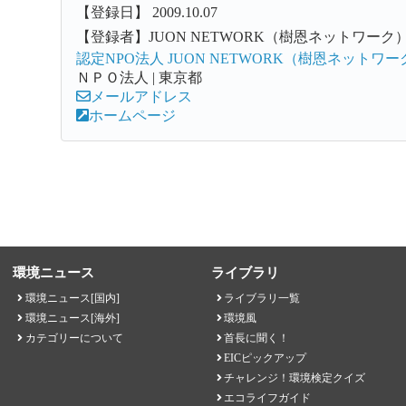
【登録日】 2009.10.07
【登録者】JUON NETWORK（樹恩ネットワーク
認定NPO法人 JUON NETWORK（樹恩ネットワー
ＮＰＯ法人 | 東京都
メールアドレス
ホームページ
環境ニュース
ライブラリ
環境ニュース[国内]
ライブラリ一覧
環境ニュース[海外]
環境風
カテゴリーについて
首長に聞く！
EICピックアップ
チャレンジ！環境検定クイズ
エコライフガイド