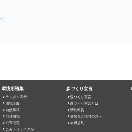
）
ク）
環境用語集
森づくり宣言
ランダム表示
森づくり宣言
環境全般
森づくり宣言とは
自然環境
活動報告
地球環境
参加をご検討の方へ
公害問題
会員規約
ごみ・リサイクル