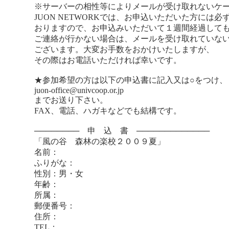
※サーバーの相性等によりメールが受け取れないケ
JUON NETWORKでは、お申込いただいた方には
おりますので、お申込みいただいて１週間経過して
ご連絡が行かない場合は、メールを受け取れていな
ございます。大変お手数をおかけいたしますが、
その際はお電話いただければ幸いです。
★参加希望の方は以下の申込書に記入又は○をつけ、
juon-office@univcoop.or.jp
までお送り下さい。
FAX、電話、ハガキなどでも結構です。
──────── 申 込 書 ─────────────
「風の谷 森林の楽校２００９夏」
名前：
ふりがな：
性別：男・女
年齢：
所属：
郵便番号：
住所：
TEL：