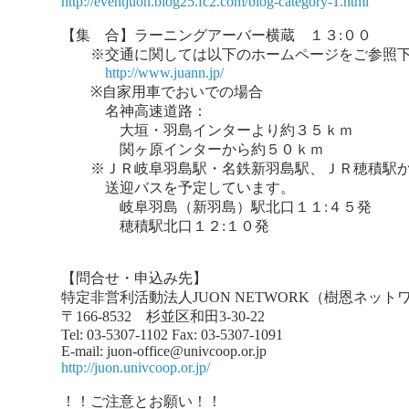
http://eventjuon.blog25.fc2.com/blog-category-1.html
【集 合】ラーニングアーバー横蔵 １３:００
※交通に関しては以下のホームページをご参照下
http://www.juann.jp/
※自家用車でおいでの場合
名神高速道路：
大垣・羽島インターより約３５ｋｍ
関ヶ原インターから約５０ｋｍ
※ＪＲ岐阜羽島駅・名鉄新羽島駅、ＪＲ穂積駅
送迎バスを予定しています。
岐阜羽島（新羽島）駅北口１１:４５発
穂積駅北口１２:１０発
【問合せ・申込み先】
特定非営利活動法人JUON NETWORK（樹恩ネット
〒166-8532 杉並区和田3-30-22
Tel: 03-5307-1102 Fax: 03-5307-1091
E-mail: juon-office@univcoop.or.jp
http://juon.univcoop.or.jp/
！！ご注意とお願い！！