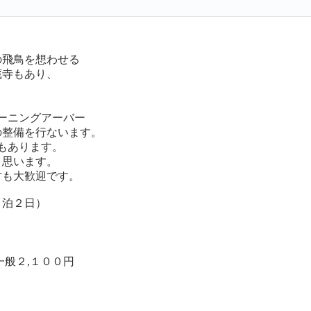
の飛鳥を想わせる
蔵寺もあり、
ーニングアーバー
の整備を行ないます。
もあります。
と思います。
方も大歓迎です。
１泊２日）
２,１００円
。