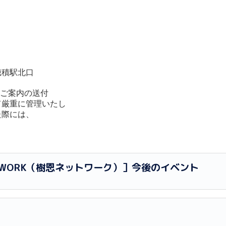
穂積駅北口
種ご案内の送付
にて厳重に管理いたし
た際には、
ETWORK（樹恩ネットワーク）］今後のイベント