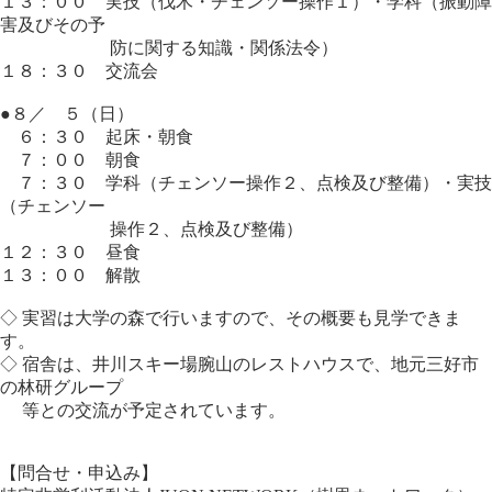
１３：００ 実技（伐木・チェンソー操作１）・学科（振動障
害及びその予
防に関する知識・関係法令）
１８：３０ 交流会
●８／ ５（日）
６：３０ 起床・朝食
７：００ 朝食
７：３０ 学科（チェンソー操作２、点検及び整備）・実技
（チェンソー
操作２、点検及び整備）
１２：３０ 昼食
１３：００ 解散
◇ 実習は大学の森で行いますので、その概要も見学できま
す。
◇ 宿舎は、井川スキー場腕山のレストハウスで、地元三好市
の林研グループ
等との交流が予定されています。
【問合せ・申込み】