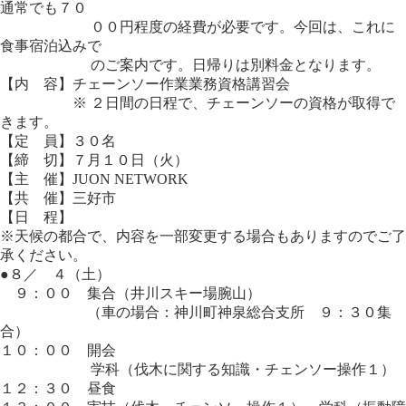
通常でも７０
００円程度の経費が必要です。今回は、これに
食事宿泊込みで
のご案内です。日帰りは別料金となります。
【内 容】チェーンソー作業業務資格講習会
※ ２日間の日程で、チェーンソーの資格が取得で
きます。
【定 員】３０名
【締 切】７月１０日（火）
【主 催】JUON NETWORK
【共 催】三好市
【日 程】
※天候の都合で、内容を一部変更する場合もありますのでご了
承ください。
●８／ ４（土）
９：００ 集合（井川スキー場腕山）
（車の場合：神川町神泉総合支所 ９：３０集
合）
１０：００ 開会
学科（伐木に関する知識・チェンソー操作１）
１２：３０ 昼食