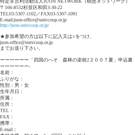
特定非営利活動法人JUON NETWORK（樹恩ネットワーク）
〒166-8532杉並区和田3-30-22
TEL03-5307-1102／FAX03-5307-1091
E-mail:juon-office@univcoop.or.jp
http://juon.univcoop.or.jp/
★参加希望の方は以下に記入又は○をつけ、
juon-office@univcoop.or.jp
までお送り下さい。
ーーーーーー「四国のへそ 森林の楽校2２００７夏」申込書
ーーーーーー-
名前：
ふりがな：
性別：男・女
生年月日：
所属：
住所：
TEL：
FAX：
携帯：
E-mail：