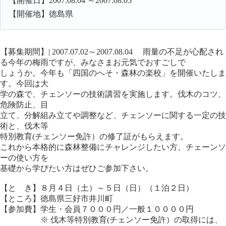
【開催日】2007.08.04 ～2007.08.05
【開催地】徳島県
【募集期間】| 2007.07.02～2007.08.04 雨量の不足が心配され
る今年の梅雨ですが、みなさまお元気でおすごしで
しょうか。今年も「四国のへそ・森林の楽校」を開催いたしま
す。今回は大
学の森で、チェンソーの技術講習を実施します。伐木のコツ、
危険防止、目
立て、分解組み立てや調整など、チェンソーに関する一定の技
術と、伐木等
特別教育(チェンソー免許）の修了証がもらえます。
これから本格的に森林整備にチャレンジしたい方、チェーンソ
ーの使い方を
基礎から学びたい方はぜひご参加下さい。
【と き】８月４日（土）～５日（日）（１泊２日）
【ところ】徳島県三好市井川町
【参加費】学生・会員７０００円／一般１００００円
※ 伐木等特別教育(チェンソー免許）の取得には、