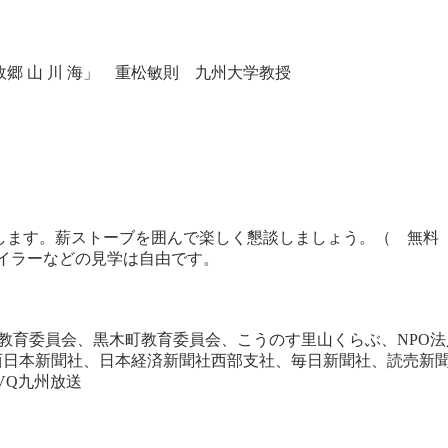
えれ故郷 山 川 海」 重松敏則 九州大学教授
、
」
します。薪ストーブを囲んで楽しく懇談しましょう。（ 無料
ボイラーなどの見学は自由です。
教育委員会、黒木町教育委員会、こうのす里山くらぶ、NPO法
日本新聞社、日本経済新聞社西部支社、毎日新聞社、読売新聞
VQ九州放送