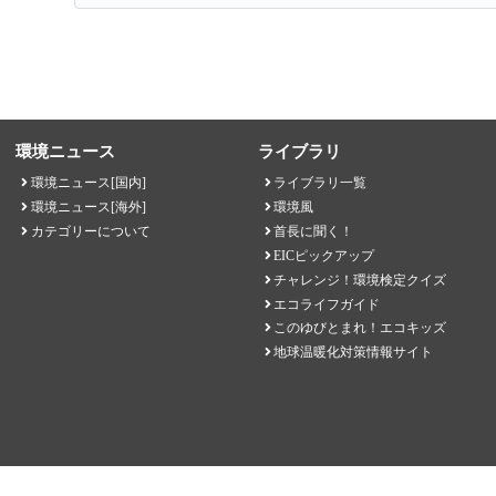
環境ニュース
ライブラリ
環境ニュース[国内]
ライブラリ一覧
環境ニュース[海外]
環境風
カテゴリーについて
首長に聞く！
EICピックアップ
チャレンジ！環境検定クイズ
エコライフガイド
このゆびとまれ！エコキッズ
地球温暖化対策情報サイト
EICネット 一般財団法人環境イノベーション情報機構