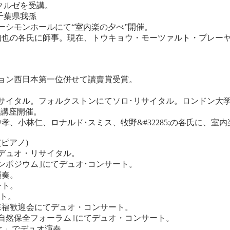
・クルゼを受講。
月千葉県我孫
ーシモンホールにて“室内楽の夕べ”開催。
也の各氏に師事。現在、トウキョウ・モーツァルト・プレーヤ
ション西日本第一位併せて讀賣賞受賞。
リサイタル。フォルクストンにてソロ･リサイタル。ロンドン大
門講座開催。
、小林仁、ロナルド･スミス、牧野&#32285;の各氏に、室
ピアノ)
てデュオ・リサイタル。
シンポジウム｣にてデュオ･コンサート。
演奏。
ート。
ト。
氏来福歓迎会にてデュオ・コンサート。
の自然保全フォーラム｣にてデュオ・コンサート。
と」でデュオ演奏。