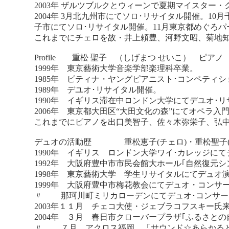
2003年 ザルツブルクとウィーンで夏期マイスター
2004年 3月北九州市にてソロ･リサイタル開催。10
子市にてソロ･リサイタル開催。11月東京都めぐろパ
これまでにチェロを故・井上頼豊、河野文昭、菊地知
Profile 重松 聖子 （しげまつ せいこ） ピアノ
1999年 東京藝術大学音楽学部楽理科卒業。
1985年 ピティナ・ヤングピアニスト･コンペティ
1989年 デユオ･リサイタル開催。
1990年 イギリス滞在中ロンドン大学にてデユオ･
2006年 東京都大田区“大田文化の森”にてオペラ入
これまでにピアノを出口美智子、佐々木弥栄子、弘中孝
デュオの活動歴 重松恵子(チェロ)・重松聖子(
1990年 イギリス ロンドン大学ワイ･カレッジに
1992年 大阪府豊中市市民会館大ホール｢自然復元
1998年 東京藝術大学 学生リサイタルにてデュオ
1999年 大阪府豊中市梅花教会にてデュオ・コンサ
〃 那珂川町ミリカローデンにてデュオ･コンサー
2003年１１月 チェコ大使・ジェブラコフスキー
2004年 ３月 春日市クローバープラザ｢ふるさと
〃 ７月 アクロス福岡 「サウンド☆あらかる