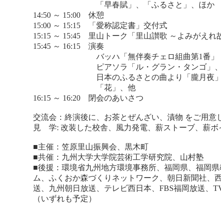
「早春賦」、「ふるさと」、ほか
14:50 ～ 15:00 休憩
15:00 ～ 15:15 「愛称認定書」交付式
15:15 ～ 15:45 里山トーク「里山讃歌 ～よみが
15:45 ～ 16:15 演奏
バッハ「無伴奏チェロ組曲第1番」
ピアソラ「ル・グラン・タンゴ」
日本のふるさとの曲より「朧月夜
「花」、他
16:15 ～ 16:20 閉会のあいさつ
交流会：終演後に、お茶とぜんざい、漬物 をご用意
見 学: 改装した校舎、風力発電、薪ストーブ、薪
■主催：笠原里山振興会、黒木町
■共催：九州大学大学院芸術工学研究院、山村塾
■後援：環境省九州地方環境事務所、福岡県、福岡県
ム、ふくおか森づくりネットワーク、朝日新聞社、西
送、九州朝日放送、テレビ西日本、FBS福岡放送、T
（いずれも予定）