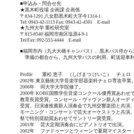
■申込み・問合せ先
★黒木町役場 企画課 企画係
〒834-1291 八女郡黒木町大字今1314-1
Tel: 0943-42-1113 Fax: 0943-42-4591 E-mail
★九州大学 重松研究室
〒815-8540 福岡市南区塩原4-9-1
Tel/Fax: 092-553-4444 E-mail
■福岡市内（九大大橋キャンパス）、黒木バス停から
準備の都合から、九州大学バスの利用、町送迎車利用希
Profile 重松 恵子 （しげまつ けいこ） チェロ
2002年 東京藝術大学音楽学部器楽科チェロ専攻卒業
2006年 同大学大学院修了。
2000年 KOBE国際学生音楽コンクール優秀賞あわせ
教育長賞受賞。コンセール・ヴィヴァン新人オーデ
受賞。日演連推薦新人演奏会で九州交響楽団と共演
モーニング・コンサートで芸大オーケストラと共演
祭で特別奨励賞あわせてサントリー賞受賞。
2001年 芸大定期演奏会にピアノトリオで出演。
2002年 ファドゥーツとウィーンで夏期マイスター