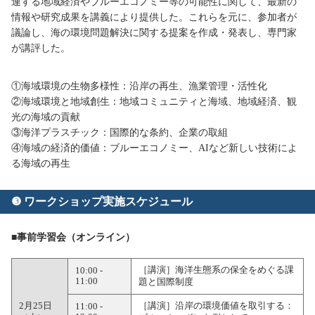
連する地域経済やブルーエコノミー等の可能性に関して、最新の
情報や研究成果を講義により提供した。これらを元に、参加者が
議論し、海の環境問題解決に関する提案を作成・発表し、専門家
が講評した。
①海域環境の生物多様性：沿岸の再生、漁業管理・活性化
②海域環境と地域創生：地域コミュニティと海域、地域経済、観
光の海域の貢献
③海洋プラスチック：国際的な条約、企業の取組
④海域の経済的価値：ブルーエコノミー、AIなど新しい技術によ
る海域の再生
❸ ワークショップ実施スケジュール
■事前学習会（オンライン）
［講演］海洋生態系の保全をめぐる課
10:00 -
11:00
題と国際制度
2月25日
［講演］沿岸の環境価値を取引する：
11:00 -