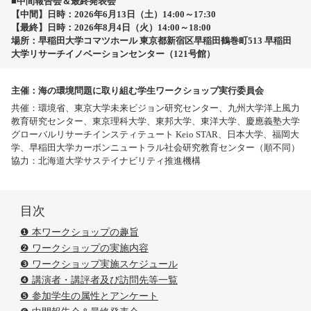
■中間報告会＆最終発表会
【中間】日時：2026年6月13日（土）14:00～17:30
【最終】日時：2026年8月4日（火）14:00～18:00
場所：早稲田大学コマツホール 東京都新宿区早稲田鶴巻町513 早稲田
大学リサーチイノベーションセンター（121号館）
主催：海の環境問題に取り組む学生ワークショップ実行委員会
共催：環境省、東京大学未来ビジョン研究センター、九州大学洋上風力
教育研究センター、東京理科大学、東邦大学、東洋大学、慶應義塾大学
グローバルリサーチインスティテュート Keio STAR、日本大学、福岡大
学、早稲田大学カーボンニュートラル社会研究教育センター（順不同）
協力：北海道大学サステイナビリティ推進機構
目次
❶ 本ワークショップの趣旨
❷ ワークショップの実施内容
❸ ワークショップ実施スケジュール
❹ 講演者・講評者及び訪問先等一覧
❺ 参加学生の属性とアンケート