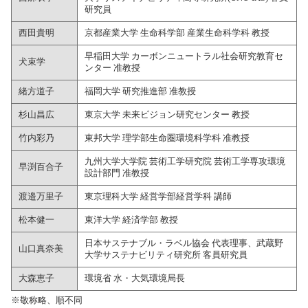
研究員
西田貴明
京都産業大学 生命科学部 産業生命科学科 教授
早稲田大学 カーボンニュートラル社会研究教育セ
犬束学
ンター 准教授
緒方道子
福岡大学 研究推進部 准教授
杉山昌広
東京大学 未来ビジョン研究センター 教授
竹内彩乃
東邦大学 理学部生命圏環境科学科 准教授
九州大学大学院 芸術工学研究院 芸術工学専攻環境
早渕百合子
設計部門 准教授
渡邉万里子
東京理科大学 経営学部経営学科 講師
松本健一
東洋大学 経済学部 教授
日本サステナブル・ラベル協会 代表理事、武蔵野
山口真奈美
大学サステナビリティ研究所 客員研究員
大森恵子
環境省 水・大気環境局長
※敬称略、順不同