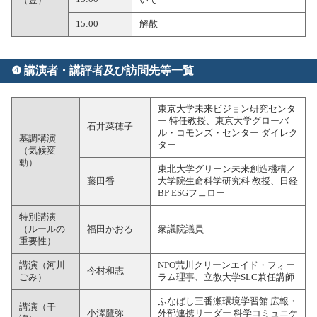
15:00
解散
❹ 講演者・講評者及び訪問先等一覧
東京大学未来ビジョン研究センタ
ー 特任教授、東京大学グローバ
石井菜穂子
ル・コモンズ・センター ダイレク
基調講演
ター
（気候変
動）
東北大学グリーン未来創造機構／
藤田香
大学院生命科学研究科 教授、日経
BP ESGフェロー
特別講演
（ルールの
福田かおる
衆議院議員
重要性）
講演（河川
NPO荒川クリーンエイド・フォー
今村和志
ごみ）
ラム理事、立教大学SLC兼任講師
ふなばし三番瀬環境学習館 広報・
講演（干
小澤鷹弥
外部連携リーダー 科学コミュニケ