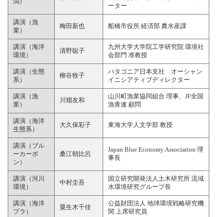
潟）
ーター
講演（漁
梅田新也
船橋市役所 経済部 農水産課
業）
講演（海洋
九州大学大学院工学研究院 環境社
清野聡子
環境）
会部門 准教授
講演（生態
パタゴニア日本支社 オーシャン
柳谷牧子
系）
イニシアティブディレクター
講演（漁
山川町漁業協同組合 理事、JF全国
川畑友和
業）
漁青連 顧問
講演（海洋
大久保彩子
東海大学人文学部 教授
生態系）
講演（ブル
Japan Blue Economy Association 理
ーカーボ
桑江朝比呂
事長
ン）
講演（河川
国立研究開発法人土木研究所 流域
中村圭吾
環境）
水環境研究グループ長
講演（海洋
公益財団法人 地球環境戦略研究機
粟生木千佳
プラ）
関 上席研究員