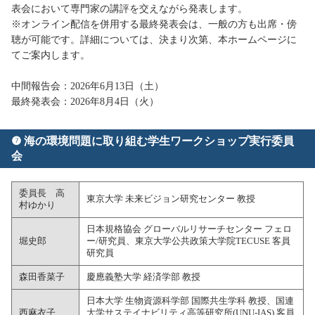
表会において専門家の講評を交えながら発表します。
※オンライン配信を併用する最終発表会は、一般の方も出席・傍
聴が可能です。詳細については、決まり次第、本ホームページに
てご案内します。
中間報告会：2026年6月13日（土）
最終発表会：2026年8月4日（火）
❼ 海の環境問題に取り組む学生ワークショップ実行委員
会
委員長 高
東京大学 未来ビジョン研究センター 教授
村ゆかり
日本規格協会 グローバルリサーチセンター フェロ
堀史郎
ー/研究員、東京大学公共政策大学院TECUSE 客員
研究員
森田香菜子
慶應義塾大学 経済学部 教授
日本大学 生物資源科学部 国際共生学科 教授、国連
西麻衣子
大学サステイナビリティ高等研究所(UNU-IAS) 客員