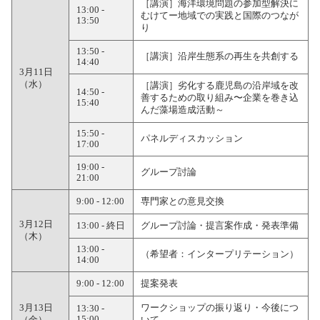
［講演］海洋環境問題の参加型解決に
13:00 -
むけてー地域での実践と国際のつなが
13:50
り
13:50 -
［講演］沿岸生態系の再生を共創する
14:40
3月11日
（水）
［講演］劣化する鹿児島の沿岸域を改
14:50 -
善するための取り組み〜企業を巻き込
15:40
んだ藻場造成活動～
15:50 -
パネルディスカッション
17:00
19:00 -
グループ討論
21:00
9:00 - 12:00
専門家との意見交換
3月12日
13:00 - 終日
グループ討論・提言案作成・発表準備
（木）
13:00 -
（希望者：インタープリテーション）
14:00
9:00 - 12:00
提案発表
3月13日
ワークショップの振り返り・今後につ
13:30 -
15:00
（金）
いて