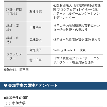
公益財団法人 地球環境戦略研究機
講評（持続
関 プログラムディレクター代理/
渡部厚志
可能性）
ステークホルダーエンゲージメン
トディレクター
講評（藻
神戸大学内海域環境教育研究セン
川井浩史
場）
ター特命教授・名誉教授
講評（自
岡林隆太
経団連自然保護協議会 事務局次長
然）
高瀬桃子
Willing Hands On 代表
ファシリテ
ーター
日本消費生活アドバイザー・コン
村上千里
サルタント・相談員協会理事
※敬称略、順不同
❺ 参加学生の属性とアンケート
■参加学生の属性
（1）参加大学