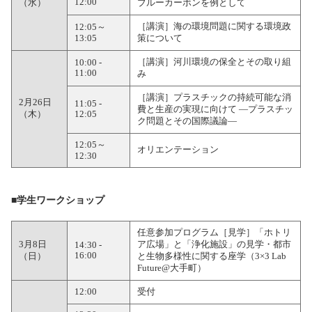
12:00
（水）
ブルーカーボンを例として
［講演］海の環境問題に関する環境政
12:05～
13:05
策について
［講演］河川環境の保全とその取り組
10:00 -
11:00
み
［講演］プラスチックの持続可能な消
2月26日
11:05 -
費と生産の実現に向けて ―プラスチッ
（木）
12:05
ク問題とその国際議論―
12:05～
オリエンテーション
12:30
■学生ワークショップ
任意参加プログラム［見学］「ホトリ
3月8日
ア広場」と「浄化施設」の見学・都市
14:30 -
16:00
（日）
と生物多様性に関する座学（3×3 Lab
Future@大手町）
12:00
受付