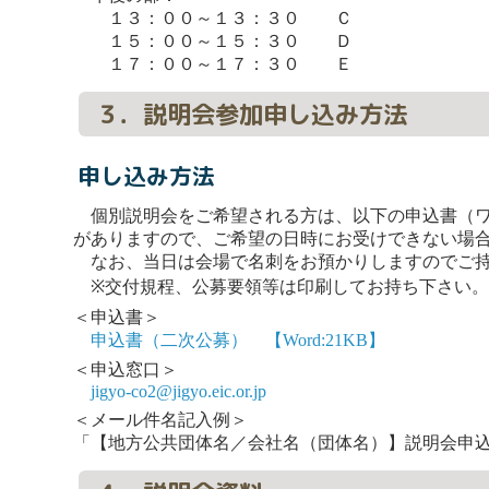
１３：００～１３：３０ Ｃ
１５：００～１５：３０ Ｄ
１７：００～１７：３０ Ｅ
３．説明会参加申し込み方法
申し込み方法
個別説明会をご希望される方は、以下の申込書（ワ
がありますので、ご希望の日時にお受けできない場
なお、当日は会場で名刺をお預かりしますのでご持
※交付規程、公募要領等は印刷してお持ち下さい
＜申込書＞
申込書（二次公募） 【Word:21KB】
＜申込窓口＞
jigyo-co2@jigyo.eic.or.jp
＜メール件名記入例＞
「【地方公共団体名／会社名（団体名）】説明会申