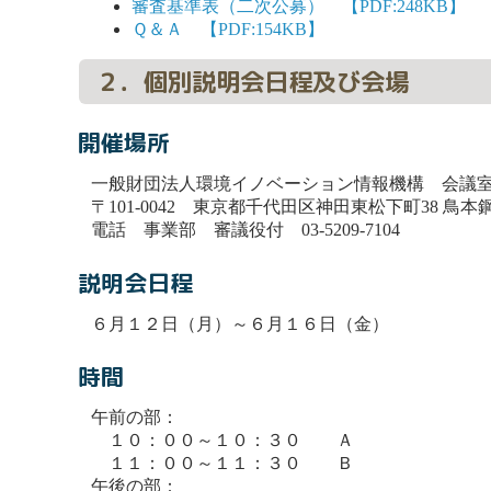
審査基準表（二次公募） 【PDF:248KB】
Ｑ＆Ａ 【PDF:154KB】
２．個別説明会日程及び会場
開催場所
一般財団法人環境イノベーション情報機構 会議
〒101-0042 東京都千代田区神田東松下町38 鳥本
電話 事業部 審議役付 03-5209-7104
説明会日程
６月１２日（月）～６月１６日（金）
時間
午前の部：
１０：００～１０：３０ Ａ
１１：００～１１：３０ Ｂ
午後の部：