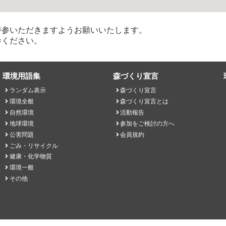
参いただきますようお願いいたします。
参ください。
環境用語集
森づくり宣言
ランダム表示
森づくり宣言
環境全般
森づくり宣言とは
自然環境
活動報告
地球環境
参加をご検討の方へ
公害問題
会員規約
ごみ・リサイクル
健康・化学物質
環境一般
その他