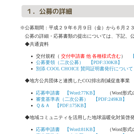
１．公募の詳細
※公募期間：平成２９年６月９日（金）から６月２
公募の詳細・応募書類の提出については、下記、公
◆共通資料
交付規程（
交付申請書 他 各種様式含む
）
【
公募要領（二次公募） 【PDF:330KB】
別添 COOL CHOICE 賛同証明書発行について 
◆地方公共団体と連携したCO2排出削減促進事業
応募申請書 【Word:77KB】
（Word形式
審査基準表（二次公募） 【PDF:249KB】
Ｑ＆Ａ 【PDF:175KB】
◆地域コミュニティを活用した地球温暖化対策啓
応募申請書 【Word:81KB】
（Word形式