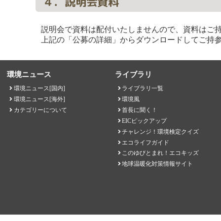
４．説明会資料
説明会で資料は配付いたしませんので、資料はご持
上記の「公募の詳細」からダウンロードしてご持
環境ニュース
ライブラリ
環境ニュース[国内]
ライブラリ一覧
環境ニュース[海外]
環境風
カテゴリーについて
首長に聞く！
EICピックアップ
チャレンジ！環境検定クイズ
エコライフガイド
このゆびとまれ！エコキッズ
地球温暖化対策情報サイト