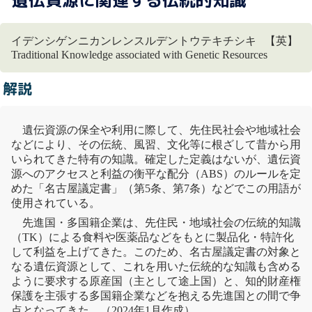
遺伝資源に関連する伝統的知識
イデンシゲンニカンレンスルデントウテキチシキ 【英】
Traditional Knowledge associated with Genetic Resources
解説
遺伝資源
の保全や利用に際して、先住民社会や地域社会
などにより、その伝統、風習、文化等に根ざして昔から用
いられてきた特有の知識。確定した定義はないが、
遺伝資
源
へのアクセスと利益の衡平な配分（ABS）のルールを定
めた「
名古屋議定書
」（第5条、第7条）などでこの用語が
使用されている。
先進国・多国籍企業は、先住民・地域社会の伝統的知識
（TK）による食料や医薬品などをもとに製品化・特許化
して利益を上げてきた。このため、
名古屋議定書
の対象と
なる
遺伝資源
として、これを用いた伝統的な知識も含める
ように要求する
原産国
（主として
途上国
）と、
知的財産権
保護を主張する多国籍企業などを抱える先進国との間で争
点となってきた。（2024年1月作成）