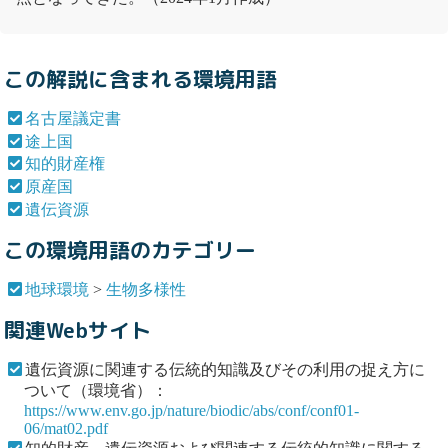
この解説に含まれる環境用語
名古屋議定書
途上国
知的財産権
原産国
遺伝資源
この環境用語のカテゴリー
地球環境
>
生物多様性
関連Webサイト
遺伝資源に関連する伝統的知識及びその利用の捉え方に
ついて（環境省）：
https://www.env.go.jp/nature/biodic/abs/conf/conf01-
06/mat02.pdf