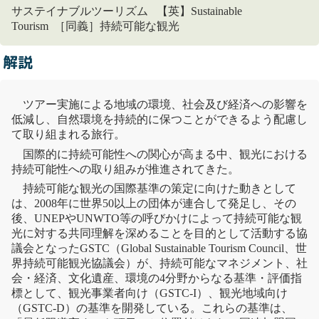
サステイナブルツーリズム 【英】Sustainable
Tourism ［同義］持続可能な観光
解説
ツアー実施による地域の環境、社会及び経済への影響を
低減し、自然環境を持続的に保つことができるよう配慮し
て取り組まれる旅行。
国際的に持続可能性への関心が高まる中、観光における
持続可能性への取り組みが推進されてきた。
持続可能な観光の国際基準の策定に向けた動きとして
は、2008年に世界50以上の団体が連合して発足し、その
後、
UNEP
やUNWTO等の呼びかけによって持続可能な観
光に対する共同理解を深めることを目的として活動する協
議会となったGSTC（Global Sustainable Tourism Council、世
界持続可能観光協議会）が、持続可能なマネジメント、社
会・経済、文化遺産、環境の4分野からなる基準・評価指
標として、観光事業者向け（GSTC-I）、観光地域向け
（GSTC-D）の基準を開発している。これらの基準は、