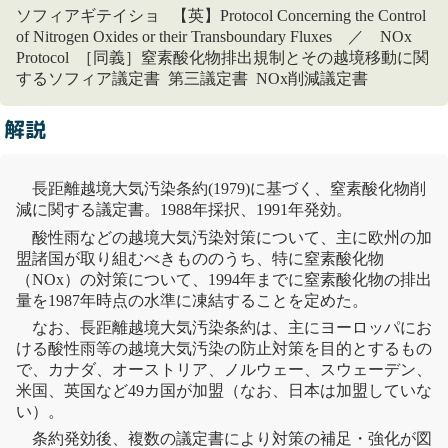
ソフィアギテイショ 【英】Protocol Concerning the Control
of Nitrogen Oxides or their Transboundary Fluxes ／ NOx
Protocol ［同義］窒素酸化物排出規制とその越境移動に関
するソフィア議定書 第三議定書 NOx削減議定書
解説
長距離
越境大気汚染
条約
(1979)に基づく、
窒素酸化物
削
減に関する議定書。1988年採択、1991年発効。
酸性雨
などの
越境大気汚染
対策について、主に欧州の加
盟諸国が取り組むべきもののうち、特に
窒素酸化物
（NOx）の対策について、1994年までに
窒素酸化物
の排出
量を1987年時点の水準に凍結することを定めた。
なお、
長距離
越境大気汚染
条約
は、主にヨーロッパにお
ける
酸性雨
等の
越境大気汚染
の防止対策を目的とするもの
で、カナダ、オーストリア、ノルウェー、スウェーデン、
米国、英国など49カ国が加盟（なお、日本は加盟していな
い）。
条約発効後、複数の議定書により対策の補足・強化が図