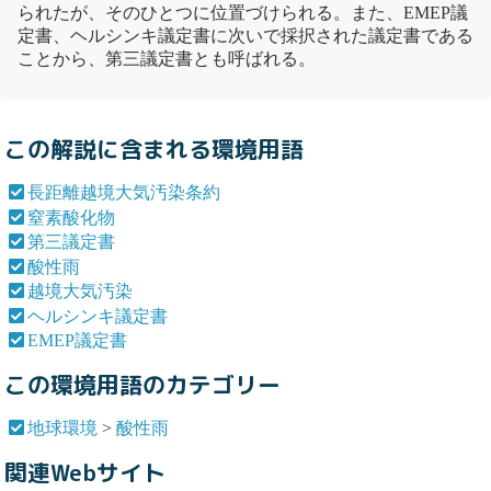
られたが、そのひとつに位置づけられる。また、
EMEP議
定書
、
ヘルシンキ議定書
に次いで採択された議定書である
ことから、
第三議定書
とも呼ばれる。
この解説に含まれる環境用語
長距離越境大気汚染条約
窒素酸化物
第三議定書
酸性雨
越境大気汚染
ヘルシンキ議定書
EMEP議定書
この環境用語のカテゴリー
地球環境
>
酸性雨
関連Webサイト