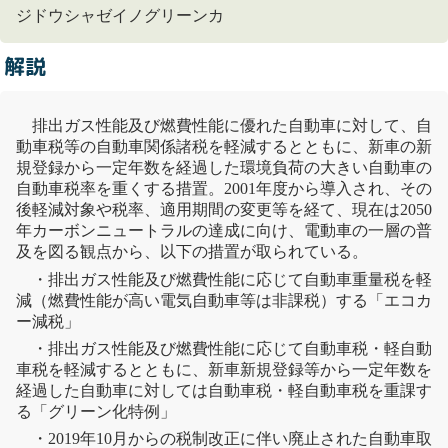
ジドウシャゼイノグリーンカ
解説
排出ガス性能及び燃費性能に優れた自動車に対して、自
動車税等の自動車関係諸税を軽減するとともに、新車の新
規登録から一定年数を経過した
環境負荷
の大きい自動車の
自動車税率を重くする措置。2001年度から導入され、その
後軽減対象や税率、適用期間の変更等を経て、現在は2050
年
カーボンニュートラル
の達成に向け、電動車の一層の普
及を図る観点から、以下の措置が取られている。
・排出ガス性能及び燃費性能に応じて自動車重量税を軽
減（燃費性能が高い
電気自動車
等は非課税）する「
エコカ
ー減税
」
・排出ガス性能及び燃費性能に応じて自動車税・軽自動
車税を軽減するとともに、新車新規登録等から一定年数を
経過した自動車に対しては自動車税・軽自動車税を重課す
る「グリーン化特例」
・2019年10月からの税制改正に伴い廃止された自動車取