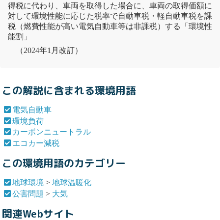
得税に代わり、車両を取得した場合に、車両の取得価額に
対して環境性能に応じた税率で自動車税・軽自動車税を課
税（燃費性能が高い
電気自動車
等は非課税）する「環境性
能割」
（2024年1月改訂）
この解説に含まれる環境用語
電気自動車
環境負荷
カーボンニュートラル
エコカー減税
この環境用語のカテゴリー
地球環境
>
地球温暖化
公害問題
>
大気
関連Webサイト