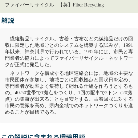
ファイバーリサイクル 【英】Fiber Recycling
解説
繊維製品
リサイクル
。古着・古布などの繊維品だけの回
収に限定した地域ごとのシステムを構築する試みが、1991
年以来、神奈川県で行われている。1992年には、市民と専
門業者の協力によってファイバー
リサイクル
・ネットワー
クが正式に発足した。
ネットワークを構成する地区連絡会には、地域の主要な
市民団体が参加し、地域ごとに回収拠点と回収日を定め、
専門業者が効率よく集荷して廻れる仕組を作ろうとするも
の。40-50世帯で1拠点をつくり、1回の配車で2トン（20拠
点）の集荷が出来ることを目安とする。古着回収に対する
市民の意識を高め、県内全域でのネットワークづくりを進
めることが目標である。
この解説に含まれる環境用語