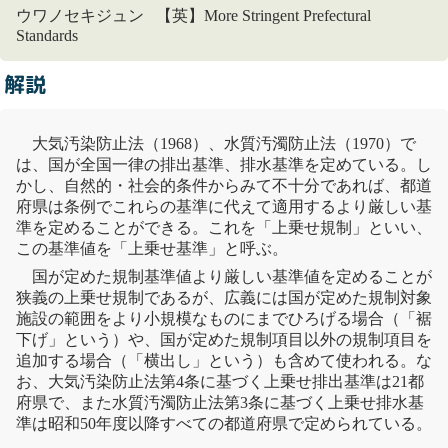
ウワノセキジュン 【英】More Stringent Prefectural
Standards
解説
大気汚染防止法
（1968）、
水質汚濁防止法
（1970）で
は、国が全国一律の
排出基準
、排水基準を定めている。し
かし、自然的・社会的条件からみて不十分であれば、都道
府県は条例でこれらの基準に代えて適用するより厳しい基
準を定めることができる。これを「上乗せ規制」といい、
この基準値を「上乗せ基準」と呼ぶ。
国が定めた規制基準値より厳しい基準値を定めることが
狭義の上乗せ規制であるが、広義には国が定めた規制対象
施設の範囲をより小規模なものにまでひろげる場合（「裾
下げ」という）や、国が定めた規制項目以外の規制項目を
追加する場合（「横出し」という）も含めて使われる。な
お、
大気汚染防止法
第4条に基づく上乗せ
排出基準
は21都
府県で、また
水質汚濁防止法
第3条に基づく上乗せ排水基
準は昭和50年度以降すべての都道府県で定められている。