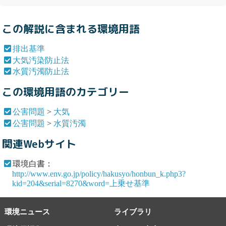
この解説に含まれる環境用語
排出基準
大気汚染防止法
水質汚濁防止法
この環境用語のカテゴリー
公害問題
>
大気
公害問題
>
水質汚濁
関連Webサイト
環境白書：
http://www.env.go.jp/policy/hakusyo/honbun_k.php3?
kid=204&serial=8270&word=上乗せ基準
環境ニュース
ライブラリ