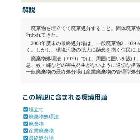
解説
廃棄物
を
埋立て
て廃棄処分すること。固体
廃棄
行われてきた。
2003年度末の
最終処分場
は、一般
廃棄物
2，03
く。しかし、環境汚染の拡大に懸念を抱く住民に
廃棄物
処理法
（1970）では、周囲に囲いを設け
息、蚊・蠅などの害虫発生がないように適切な措
一般
廃棄物
の
最終処分場
は産業
廃棄物
の
管理型処
この解説に含まれる環境用語
埋立て
廃棄物処理法
廃棄物
産業廃棄物
最終処分場