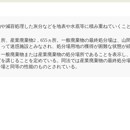
物
や減容処理した灰分などを地表や水底等に積み重ねていくこ
9ヵ所、産業
廃棄物
2，655ヵ所。一般
廃棄物
の
最終処分場
は、山
よって迷惑施設とみなされ、処分場用地の獲得が困難な状態が
、一般
廃棄物
または産業
廃棄物
の処分場所であることを表示し
置を講じることを定めている。同法では産業
廃棄物
の
最終処分
分場
と同等の性能のものとされている。