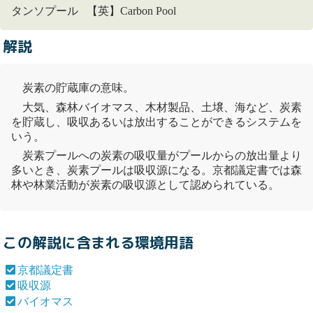
タンソプール 【英】Carbon Pool
解説
炭素の貯蔵庫の意味。
大気、森林
バイオマス
、木材製品、土壌、海など、炭素
を貯蔵し、吸収あるいは放出することができるシステムを
いう。
炭素プールへの炭素の吸収量がプールからの放出量より
多いとき、炭素プールは
吸収源
になる。
京都議定書
では森
林や林業活動が炭素の
吸収源
として認められている。
この解説に含まれる環境用語
京都議定書
吸収源
バイオマス