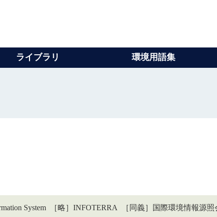
ライブラリ
環境用語集
al Information System ［略］INFOTERRA ［同義］国際環境情