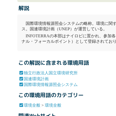
解説
国際環境情報源照会システム
の略称。環境に関
ス。
国連環境計画
（UNEP）が運営している。
INFOTERRAの本部はナイロビに置かれ、参
ナル・フォーカルポイント）として登録されてお
この解説に含まれる環境用語
独立行政法人国立環境研究所
国連環境計画
国際環境情報源照会システム
この環境用語のカテゴリー
環境全般
>
環境全般
関連Webサイト