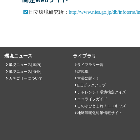
国立環境研究所：
http://www.nies.go.jp/db/infoterra/i
環境ニュース
ライブラリ
環境ニュース[国内]
ライブラリ一覧
環境ニュース[海外]
環境風
カテゴリーについて
首長に聞く！
EICピックアップ
チャレンジ！環境検定クイズ
エコライフガイド
このゆびとまれ！エコキッズ
地球温暖化対策情報サイト