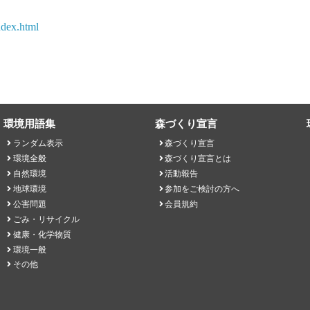
ndex.html
環境用語集
森づくり宣言
ランダム表示
森づくり宣言
環境全般
森づくり宣言とは
自然環境
活動報告
地球環境
参加をご検討の方へ
公害問題
会員規約
ごみ・リサイクル
健康・化学物質
環境一般
その他