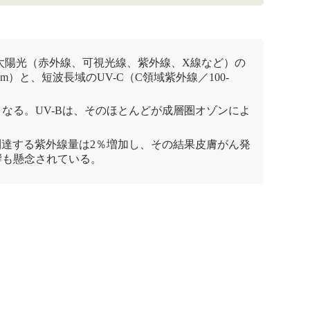
太陽光（赤外線、可視光線、紫外線、X線など）の
）と、短波長域のUV-C（C領域紫外線／100-
なる。UV-Bは、そのほとんどが成層圏
オゾン
によ
到達する紫外線量は2％増加し、その結果
皮膚がん
発
響も懸念されている。