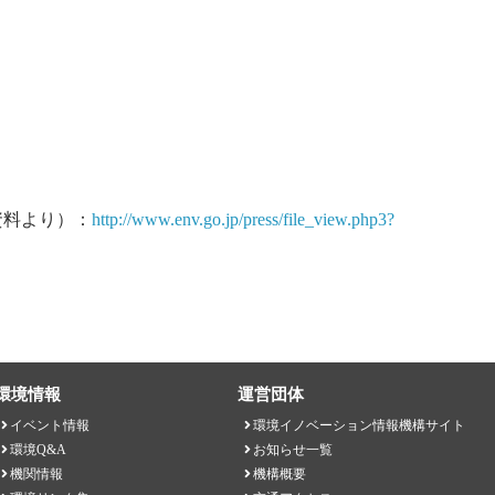
資料より）：
http://www.env.go.jp/press/file_view.php3?
環境情報
運営団体
イベント情報
環境イノベーション情報機構サイト
環境Q&A
お知らせ一覧
機関情報
機構概要