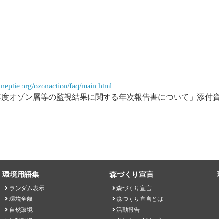
neptie.org/ozonaction/faq/main.html
４年度オゾン層等の監視結果に関する年次報告書について」添付
環境用語集
森づくり宣言
ランダム表示
森づくり宣言
環境全般
森づくり宣言とは
自然環境
活動報告