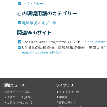
1・2・3ルール
この環境用語のカテゴリー
地球環境
>
オゾン層
関連Webサイト
The OzonAction Programme（UNEP）：
http://www.u
UV-B量の日積算値（環境省報道発表「平成１
serial=4795&hou_id=4254
環境ニュース
ライブラリ
環境ニュース[国内]
ライブラリ一覧
環境ニュース[海外]
環境風
カテゴリーについて
首長に聞く！