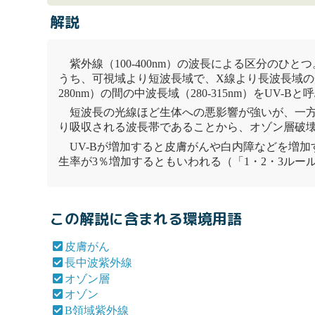
解説
紫外線（100-400nm）の波長による区分のひと
うち、可視域より短波長域で、X線より長波長域の光を紫
280nm）の間の中波長域（280-315nm）をUV-Bと
短波長の光線ほど生体への悪影響が強いが、一
り吸収される波長帯であることから、
オゾン
層
破
UV-Bが増加すると
皮膚がん
や白内障などを増加
生率が3％増加するともいわれる（「
1・2・3ルー
この解説に含まれる環境用語
皮膚がん
長中波紫外線
オゾン層
オゾン
B領域紫外線