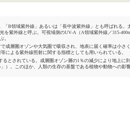
つ。「
B領域紫外線
」あるいは「
長中波紫外線
」とも呼ばれる。
外線と呼ぶ。可視域側のUV-A（A領域紫外線／315-400nm
呼ぶ。
方で成層圏
オゾン
や大気圏で吸収され、地表に届く確率は小さく
壊等による紫外線照射に関する指標としても用いられている。
するとされている。成層圏
オゾン
層
の1％の減少により地上に
ル
」）。このほか、人類の生存の基盤である植物や動物への影