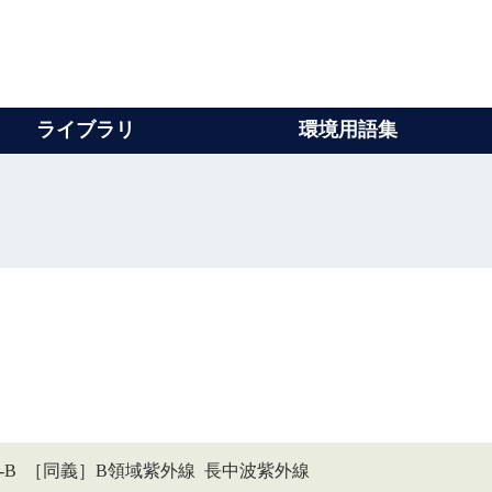
ライブラリ
環境用語集
 ［略］UV-B ［同義］B領域紫外線 長中波紫外線