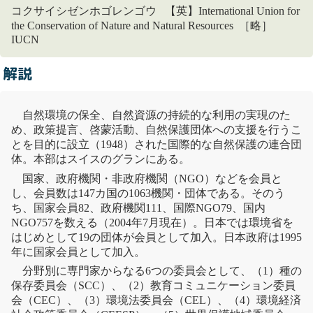
コクサイシゼンホゴレンゴウ 【英】International Union for
the Conservation of Nature and Natural Resources ［略］
IUCN
解説
自然環境の保全、自然資源の持続的な利用の実現のた
め、政策提言、啓蒙活動、
自然保護
団体への支援を行うこ
とを目的に設立（1948）された国際的な
自然保護
の連合団
体。本部はスイスのグランにある。
国家、政府機関・非政府機関（NGO）などを会員と
し、会員数は147カ国の1063機関・団体である。そのう
ち、国家会員82、政府機関111、国際NGO79、国内
NGO757を数える（2004年7月現在）。日本では環境省を
はじめとして19の団体が会員として加入。日本政府は1995
年に国家会員として加入。
分野別に専門家からなる6つの委員会として、（1）
種の
保存委員会
（SCC）、（2）教育コミュニケーション委員
会（CEC）、（3）環境法委員会（CEL）、（4）環境経済