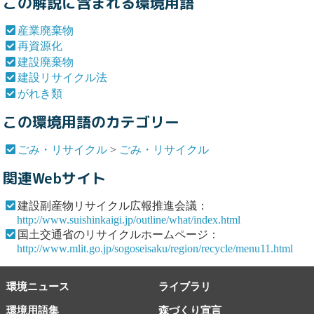
この解説に含まれる環境用語
産業廃棄物
再資源化
建設廃棄物
建設リサイクル法
がれき類
この環境用語のカテゴリー
ごみ・リサイクル
>
ごみ・リサイクル
関連Webサイト
建設副産物リサイクル広報推進会議：
http://www.suishinkaigi.jp/outline/what/index.html
国土交通省のリサイクルホームページ：
http://www.mlit.go.jp/sogoseisaku/region/recycle/menu11.html
環境ニュース
ライブラリ
環境用語集
森づくり宣言