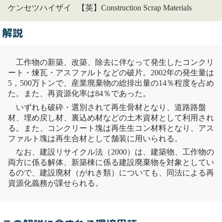
ケンセツハイザイ 【英】Construction Scrap Materials
解説
工作物の新築、改築、除去に伴なって発生したコンクリ
ート・煉瓦・アスファルトなどの破片。2002年の発生量は
5，500万トンで、
産業廃棄物
の総排出量の14％程度を占め
た。また、
再資源化
率は84％であった。
いずれも破砕・選別されて再生骨材となり、道路路盤
材、埋め戻し材、裏込め材などの土木資材として利用され
る。また、コンクリート塊は再生生コン材料となり、アス
ファルト塊は再生合材として舗装に用いられる。
なお、
建設リサイクル法
（2000）は、建築物、工作物の
両方に係る解体、新築棟に係る
建設廃棄物
を対象としてい
るので、建設廃材（
がれき類
）についても、同法による
再
資源化
義務が課せられる。