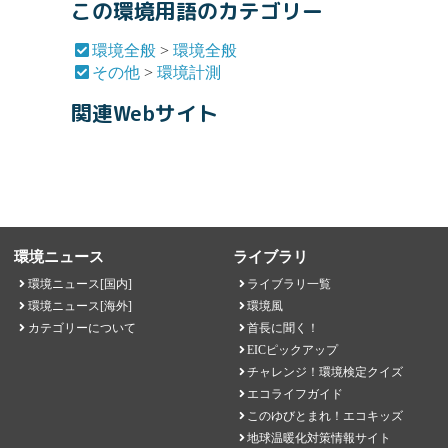
この環境用語のカテゴリー
環境全般
>
環境全般
その他
>
環境計測
関連Webサイト
環境ニュース
ライブラリ
環境ニュース[国内]
ライブラリ一覧
環境ニュース[海外]
環境風
カテゴリーについて
首長に聞く！
EICピックアップ
チャレンジ！環境検定クイズ
エコライフガイド
このゆびとまれ！エコキッズ
地球温暖化対策情報サイト