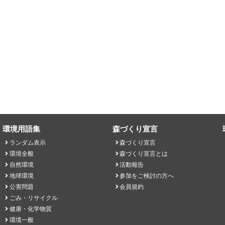
環境用語集
森づくり宣言
ランダム表示
森づくり宣言
環境全般
森づくり宣言とは
自然環境
活動報告
地球環境
参加をご検討の方へ
公害問題
会員規約
ごみ・リサイクル
健康・化学物質
環境一般