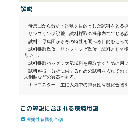
解説
母集団から分析・試験を目的とした試料をとる
サンプリング誤差：試料採取の操作内で生じる
試料：母集団からその特性を調べる目的をもっ
試料採取単位、サンプリング単位：試料として
もいう。
試料採取バッグ：大気試料を採取するために用
試料容器：分析に供するための試料を入れてお
ス鋼製などの容器がある。
キャニスター：主に大気中の
揮発性有機化合物
この解説に含まれる環境用語
揮発性有機化合物