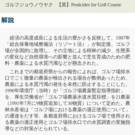
ゴルフジョウノウヤク 【英】Pesticides for Golf Course
解説
経済の高度成長による生活の豊かさを反映して、1987年
「
総合保養地域整備法
（
リゾート法
）」が制定後、ゴルフ
場が全国的に急増し、その立地による樹林の減少、
生態系
の変化など自然環境への影響と並んで芝生育成のための肥
料・農薬による
水質汚濁
などが懸念された。
これまでの都道府県からの報告によれば、ゴルフ場排水
口でごく微量の農薬が検出される場合が数例あったため、
農薬による
水質汚濁
の発生を未然に防止することにした。
1990年環境庁（当時）が「ゴルフ場農薬暫定指導指針」
を、厚生労働省が「ゴルフ場農薬水道水質目標」を21農薬
（1991年7月に9物質追加して30物質）について定めた。農
林水産省は「ゴルフ場における農薬の適正使用について」
の通達をだす等、各都道府県におけるゴルフ場で使用され
る農薬の適正使用とゴルフ場排水口での水質調査の実施指
導などの対策がとられている。