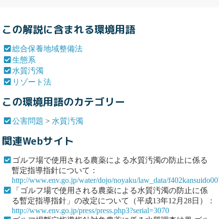
この解説に含まれる環境用語
総合保養地域整備法
生態系
水質汚濁
リゾート法
この環境用語のカテゴリー
公害問題
>
水質汚濁
関連Webサイト
ゴルフ場で使用される農薬による水質汚濁の防止に係る
暫定指導指針について：
http://www.env.go.jp/water/dojo/noyaku/law_data/f402kansuido0
「ゴルフ場で使用される農薬による水質汚濁の防止に係
る暫定指導指針」の改定について（平成13年12月28日）：
http://www.env.go.jp/press/press.php3?serial=3070