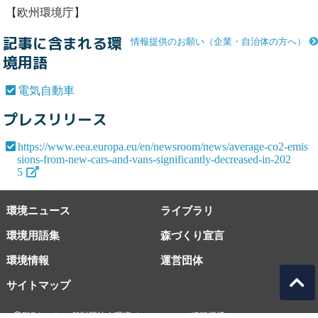
【欧州環境庁】
記事に含まれる環
情報提供のお願い（企業・自治体の方へ）
境用語
電気自動車
プレスリリース
https://www.eea.europa.eu/en/newsroom/news/average-co2-emis
sions-from-new-cars-and-vans-significantly-decreased-in-202
5
環境ニュース
ライブラリ
環境用語集
森づくり宣言
環境情報
運営団体
サイトマップ
EICネット 一般財団法人環境イノベーション情報機構