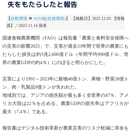
失をもたらしたと報告
【
自然環境
その他(自然環境)
】 【掲載日】2025.12.03 【情報
源】／2025.11.14 発表
国連食糧農業機関
（
FAO
）は報告書「農業と食料安全保障へ
の災害の影響2025」で、災害が過去33年間で世界の農業にも
たらした損失は約3兆2,600億ドル（年間平均990億ドル、世
界の農業GDPの約4％）にのぼると明らかにした。
災害により1991～2023年に穀物46億トン、果物・野菜28億ト
ン、肉・乳製品9億トンが失われた。
地域別では、アジアの損失額が最も多く全世界の47％、アメ
リカ大陸は22％を占める。農業GDPの損失率はアフリカが
最大（7.4％）である。
報告書はデジタル技術革新が農業災害のリスク軽減に革命を