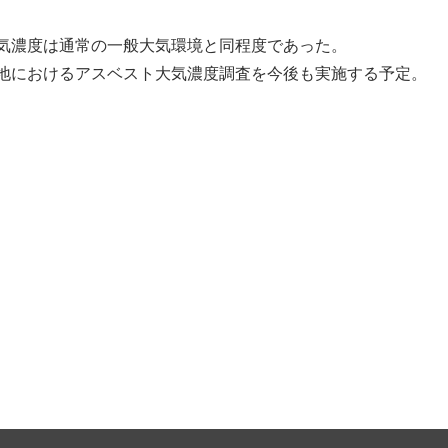
気濃度は通常の一般大気環境と同程度であった。
地における
アスベスト
大気濃度調査を今後も実施する予定。