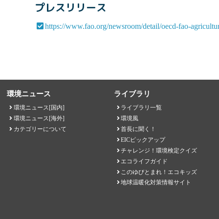
プレスリリース
https://www.fao.org/newsroom/detail/oecd-fao-agricult
環境ニュース
ライブラリ
環境ニュース[国内]
ライブラリ一覧
環境ニュース[海外]
環境風
カテゴリーについて
首長に聞く！
EICピックアップ
チャレンジ！環境検定クイズ
エコライフガイド
このゆびとまれ！エコキッズ
地球温暖化対策情報サイト