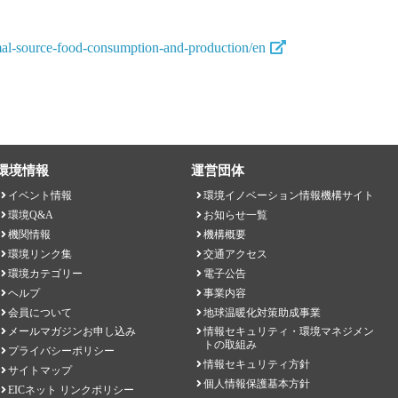
mal-source-food-consumption-and-production/en
環境情報
運営団体
イベント情報
環境イノベーション情報機構サイト
環境Q&A
お知らせ一覧
機関情報
機構概要
環境リンク集
交通アクセス
環境カテゴリー
電子公告
ヘルプ
事業内容
会員について
地球温暖化対策助成事業
メールマガジンお申し込み
情報セキュリティ・環境マネジメン
トの取組み
プライバシーポリシー
情報セキュリティ方針
サイトマップ
個人情報保護基本方針
EICネット リンクポリシー