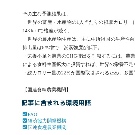
その主な予測結果は、
・世界の畜産・水産物の1人当たりの摂取カロリーは今
143 kcalで格差が続く。
・世界の農水産物生産は、主に中所得国の生産性向上
排出量は6％増で、炭素強度が低下。
・栄養不足と農業のGHG排出を削減するには、農
による食料生産拡大に投資すれば、世界の栄養不足
・総カロリー量の22％が国際取引されるため、多
【
国連食糧農業機関
】
記事に含まれる環境用語
FAO
経済協力開発機構
国連食糧農業機関