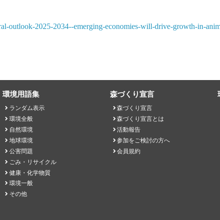
ural-outlook-2025-2034--emerging-economies-will-drive-growth-in-ani
環境用語集
森づくり宣言
ランダム表示
森づくり宣言
環境全般
森づくり宣言とは
自然環境
活動報告
地球環境
参加をご検討の方へ
公害問題
会員規約
ごみ・リサイクル
健康・化学物質
環境一般
その他