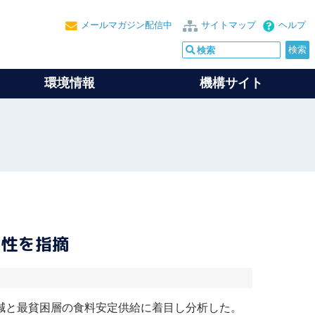
メールマガジン配信中
サイトマップ
ヘルプ
環境情報
機構サイト
要性を指摘
減と最貧困層の食料安定供給に着目し分析した。