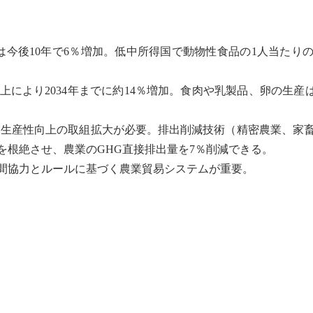
後10年で6％増加。低中所得国で動物性食品の1人当たりの1日
により2034年までに約14％増加。食肉や乳製品、卵の生産は
業生産性向上の取組拡大が必要。排出削減技術（精密農業、家畜
を根絶させ、農業のGHG直接排出量を7％削減できる。
国間協力とルールに基づく農業貿易システムが重要。