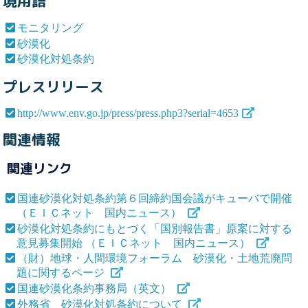
境用語
モニタリング
砂漠化
砂漠化対処条約
プレスリリース
http://www.env.go.jp/press/press.php3?serial=4653
関連情報
関連リンク
国連砂漠化対処条約第６回締約国会議がキューバで開催
（ＥＩＣネット 国内ニュース）
砂漠化対処条約にもとづく「国別報告書」原案に対する
意見募集開始 （ＥＩＣネット 国内ニュース）
（財）地球・人間環境フォーラム 砂漠化・土地荒廃問
題に関するページ
国連砂漠化条約事務局（英文）
外務省 砂漠化対処条約について