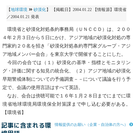
【
地球環境
砂漠化
】 【掲載日】2004.01.22 【情報源】環境省
／2004.01.21 発表
環境省と
砂漠化
対処条約事務局（ＵＮＣＣＤ）は、２００
４年２月３日から５日にかけ、アジア地域の
砂漠化
対処の専
門家約２０名を招き「
砂漠化
対処条約専門家グループ・アジ
ア地域メンバー会合」を東京大学で開催することにした。
今回の会合では（１）
砂漠化
の基準・指標と
モニタリン
グ
・評価に関する知見の統合化、（２）アジア地域の
砂漠化
早期警戒体制についての予備調査－－について議論を行う予
定で、会議の使用言語はすべて英語。
なお、会合は傍聴可能で１６年１月２８日までにまでに環
境省地球環境局環境保全対策課まで申し込む必要がある。
【環境省】
記事に含まれる環
情報提供のお願い（企業・自治体の方へ）