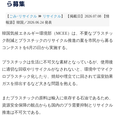
ら募集
【
ごみ･リサイクル
リサイクル
】 【掲載日】2026.07.08 【情
報源】韓国／2026.06.24 発表
韓国気候エネルギー環境部（MCEE）は、不要なプラスチッ
ク削減とプラスチックの
リサイクル
推進の案を市民から募る
コンテストを6月25日から実施する。
プラスチックは生活に不可欠な素材となっているが、使用後
に適切な回収や
リサイクル
がなされないと、環境中で
マイク
ロプラスチック
化したり、焼却や
埋立て
に回されて
温室効果
ガス
を排出するなど大きな問題を抱える。
またプラスチックの原料は輸入に依存する石油であるため、
資源安全保障の観点からも国内のプラ需要抑制と
リサイクル
推進は不可欠である。