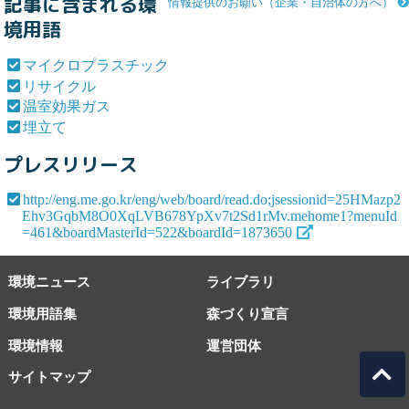
記事に含まれる環
情報提供のお願い（企業・自治体の方へ）
境用語
マイクロプラスチック
リサイクル
温室効果ガス
埋立て
プレスリリース
http://eng.me.go.kr/eng/web/board/read.do;jsessionid=25HMazp2
Ehv3GqbM8O0XqLVB678YpXv7t2Sd1rMv.mehome1?menuId
=461&boardMasterId=522&boardId=1873650
環境ニュース
ライブラリ
環境用語集
森づくり宣言
環境情報
運営団体
サイトマップ