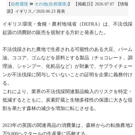
【
自然環境
その他(自然環境)
】 【掲載日】2026.07.07 【情報
源】イギリス／2026.06.23 発表
イギリス環境・食糧・農村地域省（DEFRA）は、不法伐採
起源の消費財の販売を規制する方針と発表した。
不法伐採された農地で生産される可能性のある大豆、パーム
油、ココア、ゴムなどを原料とする製品（チョコレート、調
理油、シャンプー、化粧品など）が対象で、サプライチェー
ンが不法伐採に関与していないことの証明を企業に義務付け
る。
これにより、業界の不法伐採関連製品輸入のリスクを特定・
低減するとともに、炭素貯蔵と
生物多様性
の保護に大きな役
割を果たす
森林の減少
を増加に転じさせる。
2023年の英国の関連商品の消費量は、森林からの転換農地2
万9,000ヘクタールの生産量に匹敵する。